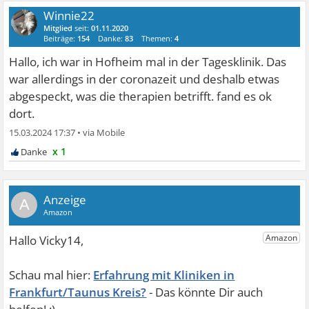
Winnie22
Mitglied
seit:
01.11.2020
Beiträge:
154
Danke:
83
Themen:
4
Hallo, ich war in Hofheim mal in der Tagesklinik. Das
war allerdings in der coronazeit und deshalb etwas
abgespeckt, was die therapien betrifft. fand es ok
dort.
15.03.2024 17:37
•
x 1
A
Erfahrung mit Kliniken in
Frankfurt/Taunus Kreis?