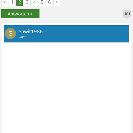
<
1
2
3
4
5
6
>
Antworten +
101
Sawit1986
S
Gast