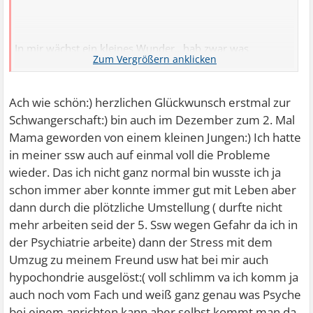
In mir wächst ein kleines Wunder.. hab zwar was
pflanzliches gegen die unruhe, die Gedanken
verschwinden dadurch aber nicht.
Meine Gedanken richten sich komplett gegen das Baby
Ach wie schön:) herzlichen Glückwunsch erstmal zur
und das macht mich wahnsinnig weil ich so nie im Leben
Schwangerschaft:) bin auch im Dezember zum 2. Mal
denken würde, Kinder sind alles für mich.
Mama geworden von einem kleinen Jungen:) Ich hatte
Ich schäme mich für diese Gedanken enorm. Hatte heute
in meiner ssw auch auf einmal voll die Probleme
ne Therapie Stunde und mein Arzt hat mir gesagt das ich
wieder. Das ich nicht ganz normal bin wusste ich ja
nicht wirklich gegen mein Kind bin dafür weine ich zu
schon immer aber konnte immer gut mit Leben aber
sehr wenn ich das sage und bekomme herzschmerzen.
dann durch die plötzliche Umstellung ( durfte nicht
Liegt an meiner Vergangenheit.. meinem ex gegenüber..
mehr arbeiten seid der 5. Ssw wegen Gefahr da ich in
hab schuldgefühle das ich jetzt ein Baby bekomme und es
der Psychiatrie arbeite) dann der Stress mit dem
ist nicht von ihm.
Umzug zu meinem Freund usw hat bei mir auch
Ganz komplizierter Mist.
hypochondrie ausgelöst:( voll schlimm va ich komm ja
Mein Therapeut meinte zwar es gäbe Medikamente auch
auch noch vom Fach und weiß ganz genau was Psyche
in der Schwangerschaft würde mir aber nichts bringen..
bei einem anrichten kann aber selbst kommt man da