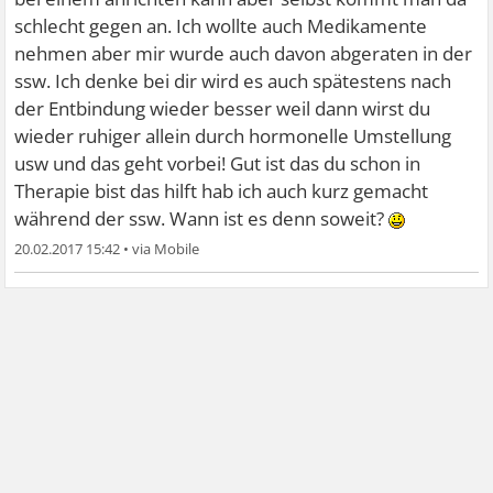
Ich muss es bearbeiten .. Und nicht unterdrücken.. Früher
schlecht gegen an. Ich wollte auch Medikamente
oder später kommt es eh wieder durch und das noch
nehmen aber mir wurde auch davon abgeraten in der
schlimmer.
ssw. Ich denke bei dir wird es auch spätestens nach
der Entbindung wieder besser weil dann wirst du
wieder ruhiger allein durch hormonelle Umstellung
usw und das geht vorbei! Gut ist das du schon in
Therapie bist das hilft hab ich auch kurz gemacht
während der ssw. Wann ist es denn soweit?
20.02.2017 15:42
•