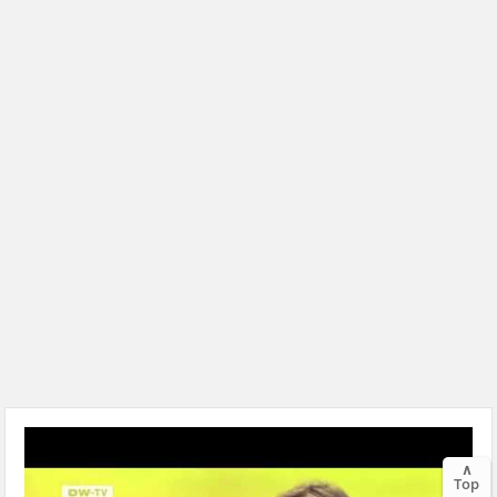
∧
Top