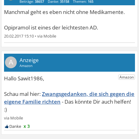
Beiträge:
38657
Danke:
35158
Themen:
165
Manchmal geht es eben nicht ohne Medikamente.
Opipramol ist eines der leichtesten AD.
20.02.2017 15:10
•
A
Zwangsgedanken, die sich gegen die
eigene Familie richten
x 3