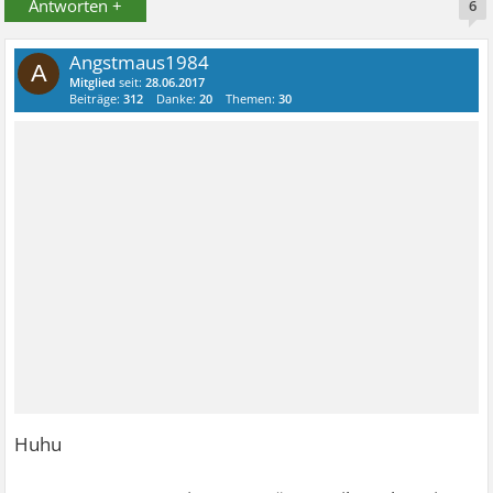
Antworten +
6
Angstmaus1984
A
Mitglied
seit:
28.06.2017
Beiträge:
312
Danke:
20
Themen:
30
Huhu