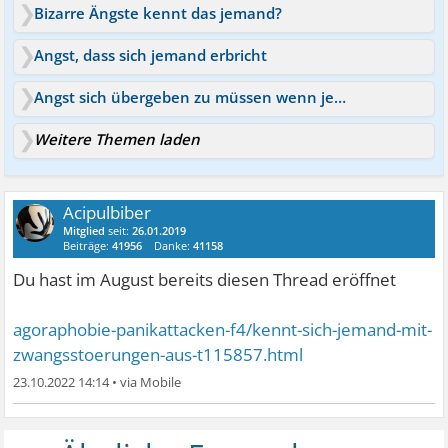
Bizarre Ängste kennt das jemand?
Angst, dass sich jemand erbricht
Angst sich übergeben zu müssen wenn jemand krank ist
Weitere Themen laden
Acipulbiber
Mitglied
seit:
26.01.2019
Beiträge:
41956
Danke:
41158
Du hast im August bereits diesen Thread eröffnet
agoraphobie-panikattacken-f4/kennt-sich-jemand-mit-
zwangsstoerungen-aus-t115857.html
23.10.2022 14:14
•