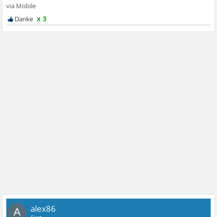
x 3
alex86
A