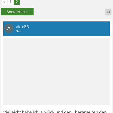
<
1
2
Antworten +
33
alex86
A
Gast
Vielleicht habe ich ja Glück und den Therapeuten den