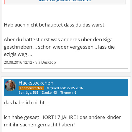
MEINE TOCHTER WAR 1 MONAT SEXUELLEN
Hab auch nicht behauptet dass du das warst.
UEBERGRIFFEN VOM HORT ANDERER KINDER
AUSGESETZT !
Aber du hattest erst was anderes über den Kiga
geschrieben ... schon wieder vergessen .. lass die
UND NIX VATER ! LESEN DANN SCHREIBEN !
ezigis weg ...
20.08.2016 12:12
•
Hackstöckchen
•
Mitglied
seit:
22.05.2016
Beiträge:
563
Danke:
43
Themen:
6
das habe ich nicht,...
ich habe gesagt HORT ! 7 JAHRE ! das andere kinder
mit ihr sachen gemacht haben !