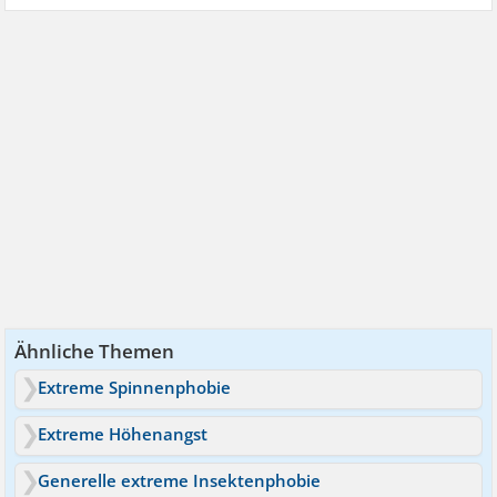
Schauergeschichten.
Dir ist langweilig und du hast nichts besseres zu tun als
hier zu spamen.
Wahrscheinlich hast du nicht mal eine Frau und Kinder ...
So long und weiterhin viel Spaß !
Ähnliche Themen
Extreme Spinnenphobie
Extreme Höhenangst
Generelle extreme Insektenphobie