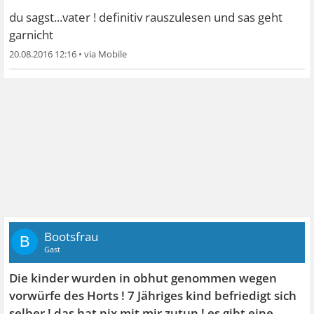
du sagst...vater ! definitiv rauszulesen und sas geht
garnicht
20.08.2016 12:16
•
Bootsfrau
B
Gast
Die kinder wurden in obhut genommen wegen
vorwürfe des Horts ! 7 Jähriges kind befriedigt sich
selber ! das hat nix mit mir zutun ! es gibt eine