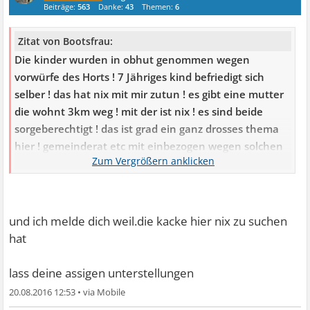
Beiträge:
563
Danke:
43
Themen:
6
Zitat von Bootsfrau:
Die kinder wurden in obhut genommen wegen
vorwürfe des Horts ! 7 Jähriges kind befriedigt sich
selber ! das hat nix mit mir zutun ! es gibt eine mutter
die wohnt 3km weg ! mit der ist nix ! es sind beide
sorgeberechtigt ! das ist grad ein ganz drosses thema
hier ! gemeinderat etc mit einbezogen wegen solchen
anschuldigungen ! hat nix mit vater zutun !
Das hier hatte ich gemeint.
und ich melde dich weil.die kacke hier nix zu suchen
hat
Ansonsten habe ich diesen merkwürdigen Thread
gemeldet und hoffe dass er geschlossen wird.
lass deine assigen unterstellungen
20.08.2016 12:53
•
Auf alle Fälle glaube ich dir nichts von deinen