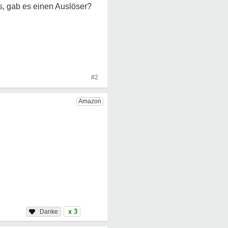
s, gab es einen Auslöser?
#2
x 3