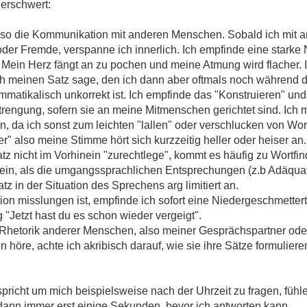
 erschwert:
lso die Kommunikation mit anderen Menschen. Sobald ich mit 
oder Fremde, verspanne ich innerlich. Ich empfinde eine starke 
Mein Herz fängt an zu pochen und meine Atmung wird flacher. I
h meinen Satz sage, den ich dann aber oftmals noch während 
mmatikalisch unkorrekt ist. Ich empfinde das "Konstruieren" u
rengung, sofern sie an meine Mitmenschen gerichtet sind. Ich m
en, da ich sonst zum leichten "lallen" oder verschlucken von W
" also meine Stimme hört sich kurzzeitig heller oder heiser an
tz nicht im Vorhinein "zurechtlege", kommt es häufig zu Wortfi
e ein, als die umgangssprachlichen Entsprechungen (z.b Adäquat
tz in der Situation des Sprechens arg limitiert an.
on misslungen ist, empfinde ich sofort eine Niedergeschmetter
g "Jetzt hast du es schon wieder vergeigt".
e Rhetorik anderer Menschen, also meiner Gesprächspartner ode
re, achte ich akribisch darauf, wie sie ihre Sätze formulieren,
richt um mich beispielsweise nach der Uhrzeit zu fragen, fühl
dann immer erst einige Sekunden, bevor ich antworten kann.