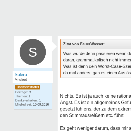
Zitat von FeuerWasser:
S
Was würde denn passieren wenn du 
daran, grammatikalisch nicht imme
Was ist denn dein Worst-Case-Szen
da mal anders, gab es einen Auslö
Solero
Mitglied
Beiträge:
3
Nichts. Es ist ja auch keine ratio
Themen:
1
Danke erhalten:
1
Angst. Es ist ein allgemeines Gef
Mitglied seit:
10.09.2016
gesetzt fühlens, der zu dem extr
den Stimmausreißern etc. führt.
Es geht weniger darum, dass mir 