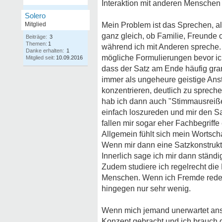
Interaktion mit anderen Menschen
Solero
Mitglied
Mein Problem ist das Sprechen, a
ganz gleich, ob Familie, Freunde 
Beiträge:
3
Themen:
1
während ich mit Anderen spreche. 
Danke erhalten:
1
mögliche Formulierungen bevor ic
Mitglied seit:
10.09.2016
dass der Satz am Ende häufig gra
immer als ungeheure geistige Anst
konzentrieren, deutlich zu sprech
hab ich dann auch "Stimmausreißer
einfach loszureden und mir den Sa
fallen mir sogar eher Fachbegriff
Allgemein fühlt sich mein Wortscha
Wenn mir dann eine Satzkonstrukti
Innerlich sage ich mir dann ständi
Zudem studiere ich regelrecht di
Menschen. Wenn ich Fremde reden hö
hingegen nur sehr wenig.
Wenn mich jemand unerwartet ansp
Konzept gebracht und ich brauch 