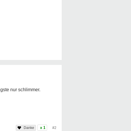
gste nur schlimmer.
x 1
#2