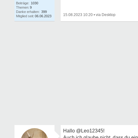
Beiträge:
1030
Themen:
9
Danke erhalten:
399
15.08.2023 10:20
•
Mitglied seit:
06.06.2023
Hallo @Leo12345!
Auch ich glaube nicht, dass du ei