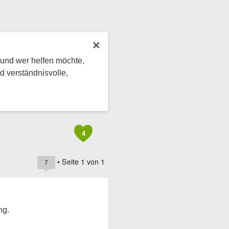
×
 und wer helfen möchte,
d verständnisvolle,
4
• Seite
1
von
1
7
ng.