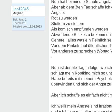
Nun hat bei mir die Schule angefa
Aber ab dem 3ten Tag schaffe ich 
Leo12345
Ängste:
Mitglied
Rot zu werden
Beiträge:
1
Themen:
1
Stottern zu stottern
Mitglied seit:
15.08.2023
Als komisch empfunden werden
Abwertende Blicke zu bekommen
Generell alles was ein Peinlich se
Vor dem Pinkeln auf öffentlichen T
Vor anderen zu sprechen (Vortag,V
.
Nun ist der 5te Tag in folge, wo ic
schlägt mein Kopfkino mich so unte
Habe bereits mit meinem Psycholo
überwinden und sich der Angst zu s
Aber ich schaffe es einfach nicht
Ich weiß mein Ängste sind Irration
und ich bin in machtlos ausgesetzt