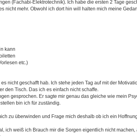
ngen (Fachabi-Elektrotechnik). Ich habe die ersten 2 Tage gesch
es nicht mehr. Obwohl ich dort hin will halten mich meine Ged
in kann
oiletten
orlesen etc.)
h es nicht geschafft hab. Ich stehe jeden Tag auf mit der Motivat
r den Tisch. Das ich es einfach nicht schaffe.
gen gesprochen. Er sagte mir genau das gleiche wie mein Psy
tellen bin ich für zuständig.
 mich zu überwinden und Frage mich deshalb ob ich ein Hoffnung
al, ich weiß ich Brauch mir die Sorgen eigentlich nicht machen, 
.