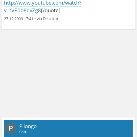
http://www.youtube.com/watch?
v=tVP0b8qvZg8
[/quote]
27.12.2009 17:41
•
Pilongo
P
Gast