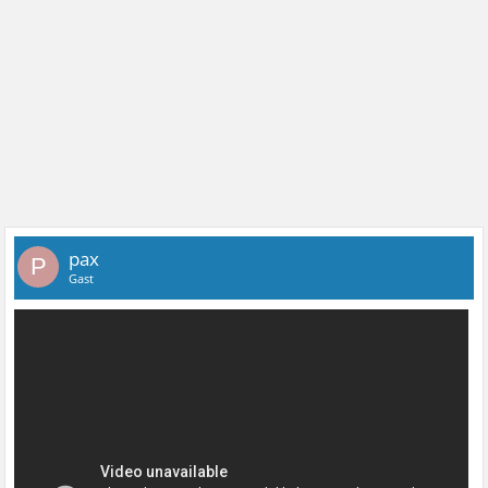
pax
P
Gast