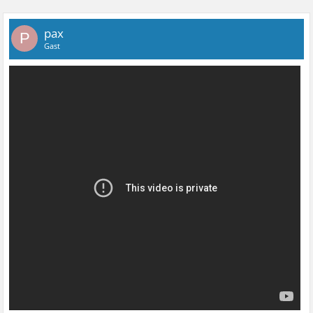
pax
P
Gast