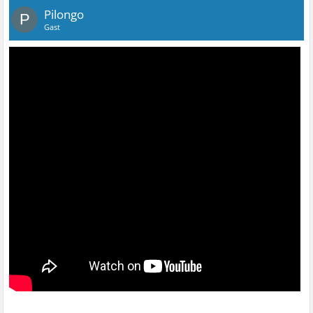
Pilongo
P
Gast