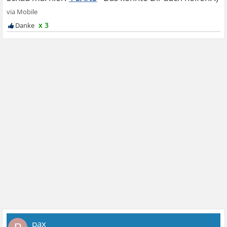
x 3
pax