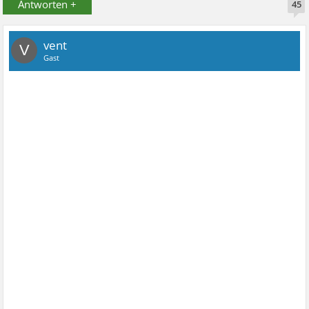
Antworten +
45
vent
V
Gast