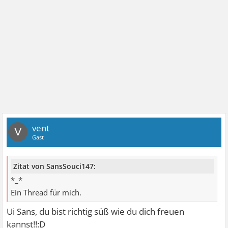
vent
V
Gast
Zitat von SansSouci147:
*_*
Ein Thread für mich.
Ui Sans, du bist richtig süß wie du dich freuen
kannst!!:D