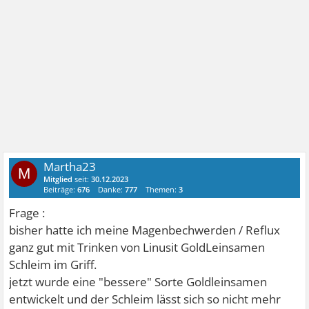
Martha23
M
Mitglied
seit:
30.12.2023
Beiträge:
676
Danke:
777
Themen:
3
Frage :
bisher hatte ich meine Magenbechwerden / Reflux
ganz gut mit Trinken von Linusit GoldLeinsamen
Schleim im Griff.
jetzt wurde eine "bessere" Sorte Goldleinsamen
entwickelt und der Schleim lässt sich so nicht mehr