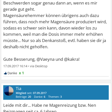
Beschwerden sogar genau dann an, wenn es mir
gerade gut geht.
Magensäurehemmer können übrigens auch dazu
führen, dass noch mehr Magensäure produziert wird,
sodass es schwer sein kann, davon wieder los zu
kommen, weil man die Dosis immer mehr erhöhen
müsste... Nur so als Denkanstoß, evtl. haben sie dir ja
deshalb nicht geholfen.
Gute Besserung, @Vaeyna und @kakra!
17.09.2017 16:14
•
x 1
Tia
Mitglied
seit:
07.09.2017
Beiträge:
20
Danke:
6
Themen:
3
Leide mit dir... Habe ne Magenreizung bzw. Nen
Reizmagen seit ca. 6 Jahren..