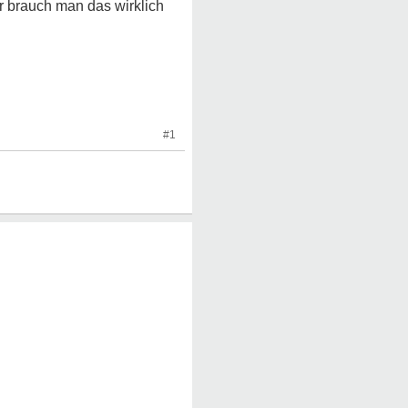
r brauch man das wirklich
#1