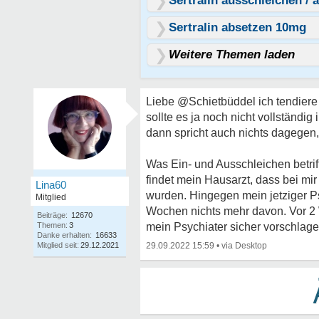
Sertralin ausschleichen / 
Sertralin absetzen 10mg
Weitere Themen laden
Liebe @Schietbüddel ich tendiere
sollte es ja noch nicht vollständ
dann spricht auch nichts dagegen,
Was Ein- und Ausschleichen betrif
findet mein Hausarzt, dass bei mi
Lina60
wurden. Hingegen mein jetziger P
Mitglied
Wochen nichts mehr davon. Vor 2
Beiträge:
12670
Themen:
3
mein Psychiater sicher vorschlagen 
Danke erhalten:
16633
Mitglied seit:
29.12.2021
29.09.2022 15:59
•