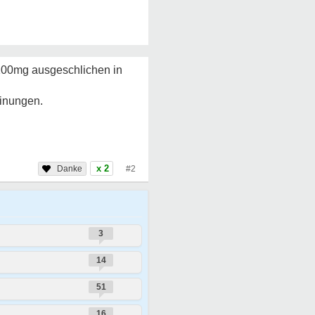
n 100mg ausgeschlichen in
inungen.
x 2
#2
3
14
51
16