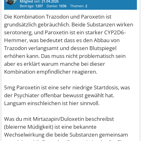
Mitglied
seit:
21.04.2026
Beiträge:
1207
Danke:
1036
Themen:
2
Die Kombination Trazodon und Paroxetin ist
grundsätzlich gebräuchlich. Beide Substanzen wirken
serotonerg, und Paroxetin ist ein starker CYP2D6-
Hemmer, was bedeutet dass es den Abbau von
Trazodon verlangsamt und dessen Blutspiegel
erhöhen kann. Das muss nicht problematisch sein
aber es erklärt warum manche bei dieser
Kombination empfindlicher reagieren.
5mg Paroxetin ist eine sehr niedrige Startdosis, was
der Psychiater offenbar bewusst gewählt hat.
Langsam einschleichen ist hier sinnvoll.
Was du mit Mirtazapin/Duloxetin beschreibst
(bleierne Müdigkeit) ist eine bekannte
Wechselwirkung die beide Substanzen gemeinsam