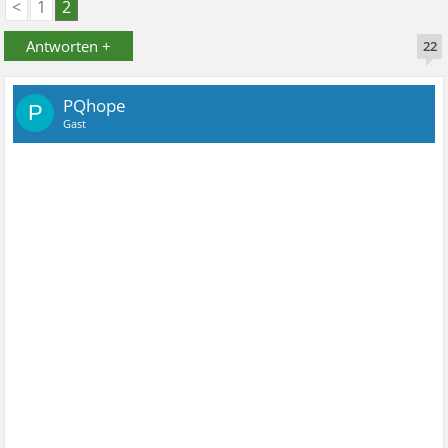
<
1
2
Antworten +
22
PQhope
P
Gast