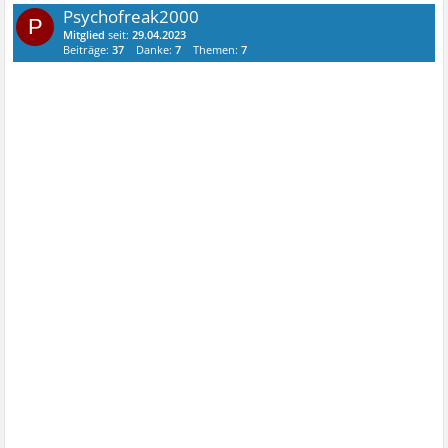
Psychofreak2000
P
Mitglied
seit:
29.04.2023
Beiträge:
37
Danke:
7
Themen:
7