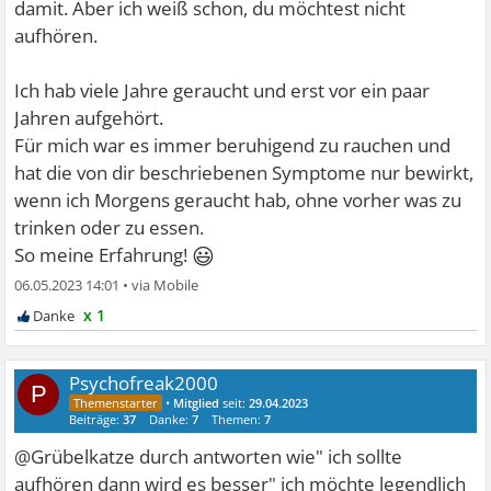
damit. Aber ich weiß schon, du möchtest nicht
aufhören.
Ich hab viele Jahre geraucht und erst vor ein paar
Jahren aufgehört.
Für mich war es immer beruhigend zu rauchen und
hat die von dir beschriebenen Symptome nur bewirkt,
wenn ich Morgens geraucht hab, ohne vorher was zu
trinken oder zu essen.
😃
So meine Erfahrung!
06.05.2023 14:01
•
x 1
Psychofreak2000
P
•
Mitglied
seit:
29.04.2023
Beiträge:
37
Danke:
7
Themen:
7
@Grübelkatze durch antworten wie" ich sollte
aufhören dann wird es besser" ich möchte legendlich