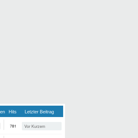
ten
Hits
Letzter Beitrag
781
Vor Kurzem