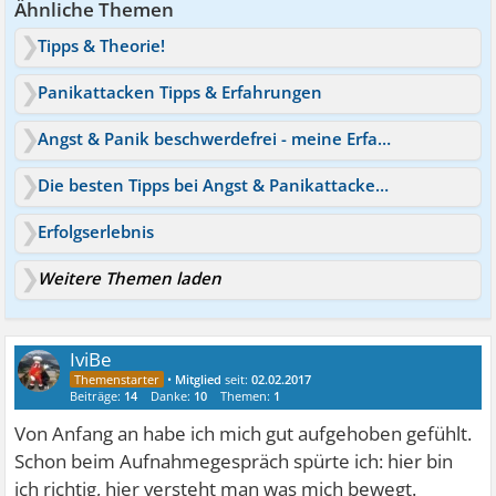
Ähnliche Themen
Tipps & Theorie!
Panikattacken Tipps & Erfahrungen
Angst & Panik beschwerdefrei - meine Erfahrungen und Tipps
Die besten Tipps bei Angst & Panikattacken - was hilft wirklich?
Erfolgserlebnis
Weitere Themen laden
IviBe
•
Mitglied
seit:
02.02.2017
Beiträge:
14
Danke:
10
Themen:
1
Von Anfang an habe ich mich gut aufgehoben gefühlt.
Schon beim Aufnahmegespräch spürte ich: hier bin
ich richtig, hier versteht man was mich bewegt.