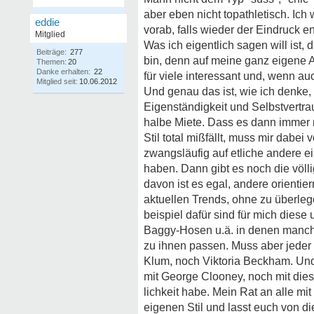
aber eben nicht topathletisch. Ic
eddie
vorab, falls wieder der Eindruck en
Mitglied
Was ich eigentlich sagen will ist
Beiträge:
277
bin, denn auf meine ganz eigene A
Themen:
20
Danke erhalten:
22
für viele interessant und, wenn au
Mitglied seit:
10.06.2012
Und genau das ist, wie ich denke,
Eigenständigkeit und Selbstvertra
halbe Miete. Dass es dann immer
Stil total mißfällt, muss mir dabe
zwangsläufig auf etliche andere ei
haben. Dann gibt es noch die völ
davon ist es egal, andere orienti
aktuellen Trends, ohne zu überleg
beispiel dafür sind für mich dies
Baggy-Hosen u.ä. in denen manche
zu ihnen passen. Muss aber jeder 
Klum, noch Viktoria Beckham. Und 
mit George Clooney, noch mit dies
lichkeit habe. Mein Rat an alle m
eigenen Stil und lasst euch von die