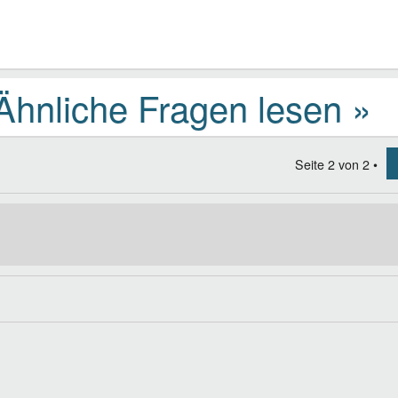
Seite
2
von
2
•