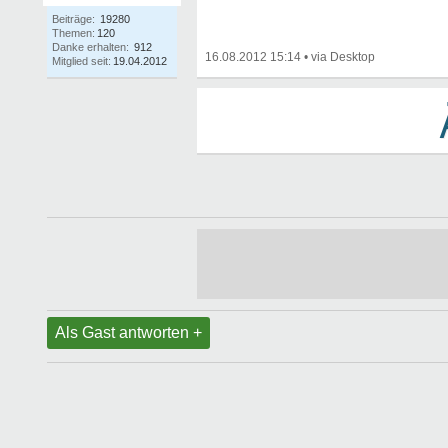
Beiträge:
19280
Themen:
120
Danke erhalten:
912
16.08.2012 15:14
•
Mitglied seit:
19.04.2012
Als Gast antworten +