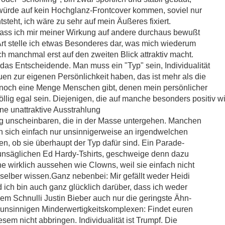
h würde auf kein Hochglanz-Frontcover kommen, soviel nur
tsteht, ich wäre zu sehr auf mein Äußeres fixiert.
, dass ich mir meiner Wirkung auf andere durchaus bewußt
rt stelle ich etwas Besonderes dar, was mich wiederum
ch manchmal erst auf den zweiten Blick attraktiv macht.
 das Entscheidende. Man muss ein "Typ" sein, Individualität
uen zur eigenen Persönlichkeit haben, das ist mehr als die
 noch eine Menge Menschen gibt, denen mein persönlicher
i völlig egal sein. Diejenigen, die auf manche besonders positiv
ne unattraktive Ausstrahlung
lig unscheinbaren, die in der Masse untergehen. Manchen
ern sich einfach nur unsinnigerweise an irgendwelchen
en, ob sie überhaupt der Typ dafür sind. Ein Parade-
e unsäglichen Ed Hardy-Tshirts, geschweige denn dazu
 wirklich aussehen wie Clowns, weil sie einfach nicht
selber wissen.Ganz nebenbei: Mir gefällt weder Heidi
ich bin auch ganz glücklich darüber, dass ich weder
em Schnulli Justin Bieber auch nur die geringste Ähn-
it unsinnigen Minderwertigkeitskomplexen: Findet euren
sem nicht abbringen. Individualität ist Trumpf. Die