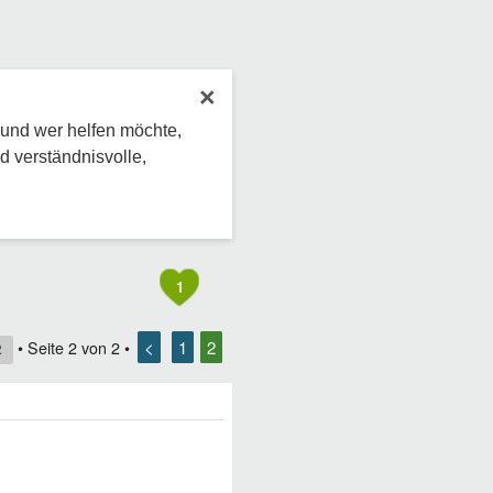
×
 und wer helfen möchte,
d verständnisvolle,
1
<
1
2
• Seite
2
von
2
•
2