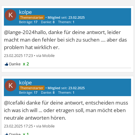
kolpe
K
•
Mitglied
seit:
23.02.2025
Beiträge:
17
Danke:
8
Themen:
1
@lange-2024hallo, danke für deine antwort, leider
macht man den fehler bei sich zu suchen .... aber das
problem hat wirklich er.
23.02.2025 17:23
•
x 2
kolpe
K
•
Mitglied
seit:
23.02.2025
Beiträge:
17
Danke:
8
Themen:
1
@Icefalki danke für deine antwort, entscheiden muss
ich was ich will ... oder etragen soll, man möcht eben
neutrale antworten hören.
23.02.2025 17:25
•
x 1