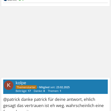
kolpe
K
•
Mitglied
seit:
23.02.2025
Beiträge:
17
Danke:
8
Themen:
1
@patrick danke patrick für deine antwort, ehlich
gesagt das vertrauen ist eh weg. wahrscheinlich eine