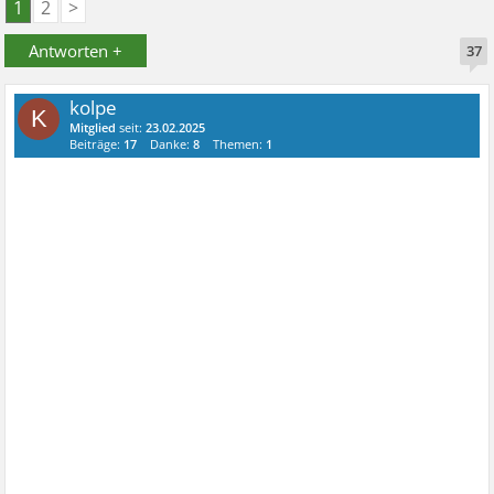
1
2
>
Antworten +
37
kolpe
K
Mitglied
seit:
23.02.2025
Beiträge:
17
Danke:
8
Themen:
1