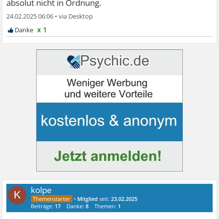
absolut nicht in Ordnung.
24.02.2025 06:06
•
x 1
kolpe
K
•
Mitglied
seit:
23.02.2025
Beiträge:
17
Danke:
8
Themen:
1