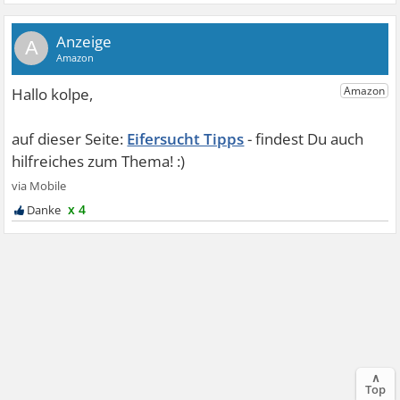
A
Eifersucht Tipps
x 4
∧
Top