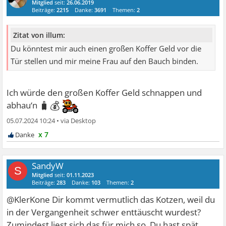
Mitglied
seit:
26.06.2019
Beiträge:
2215
Danke:
3691
Themen:
2
Zitat von illum:
Du könntest mir auch einen großen Koffer Geld vor die
Tür stellen und mir meine Frau auf den Bauch binden.
Ich würde den großen Koffer Geld schnappen und
🧳💰
abhau‘n
05.07.2024 10:24
•
x 7
SandyW
S
Mitglied
seit:
01.11.2023
Beiträge:
283
Danke:
103
Themen:
2
@KlerKone Dir kommt vermutlich das Kotzen, weil du
in der Vergangenheit schwer enttäuscht wurdest?
Zumindest liest sich das für mich so. Du hast spät