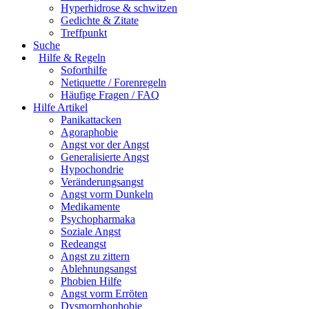
Hyperhidrose & schwitzen
Gedichte & Zitate
Treffpunkt
Suche
Hilfe & Regeln
Soforthilfe
Netiquette / Forenregeln
Häufige Fragen / FAQ
Hilfe Artikel
Panikattacken
Agoraphobie
Angst vor der Angst
Generalisierte Angst
Hypochondrie
Veränderungsangst
Angst vorm Dunkeln
Medikamente
Psychopharmaka
Soziale Angst
Redeangst
Angst zu zittern
Ablehnungsangst
Phobien Hilfe
Angst vorm Erröten
Dysmorphophobie