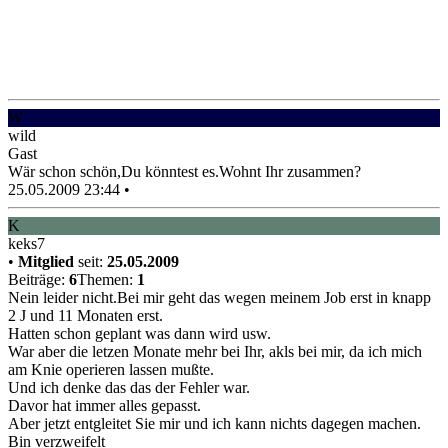
W
wild
Gast
Wär schon schön,Du könntest es.Wohnt Ihr zusammen?
25.05.2009 23:44
•
K
keks7
•
Mitglied
seit:
25.05.2009
Beiträge:
6
Themen:
1
Nein leider nicht.Bei mir geht das wegen meinem Job erst in knapp
2 J und 11 Monaten erst.
Hatten schon geplant was dann wird usw.
War aber die letzen Monate mehr bei Ihr, akls bei mir, da ich mich
am Knie operieren lassen mußte.
Und ich denke das das der Fehler war.
Davor hat immer alles gepasst.
Aber jetzt entgleitet Sie mir und ich kann nichts dagegen machen.
Bin verzweifelt