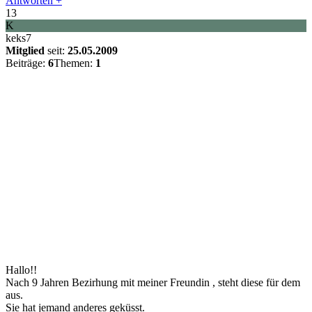
Antworten +
13
K
keks7
Mitglied
seit:
25.05.2009
Beiträge:
6
Themen:
1
Hallo!!
Nach 9 Jahren Bezirhung mit meiner Freundin , steht diese für dem
aus.
Sie hat jemand anderes geküsst.