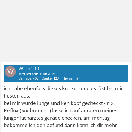
Wien100
W
Mitglied
seit:
08.08.2011
Beiträge:
406
Danke:
123
Themen:
5
ich habe ebenfalls dieses kratzen und es löst bei mir
husten aus.
bei mir wurde lunge und kehlkopf gecheckt - nix.
Reflux (Sodbrennen) lasse ich auf anraten meines
lungenfacharztes gerade checken, am montag
bekomme ich den befund dann kann ich dir mehr