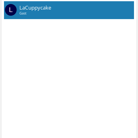
LaCuppycake
L
Gast