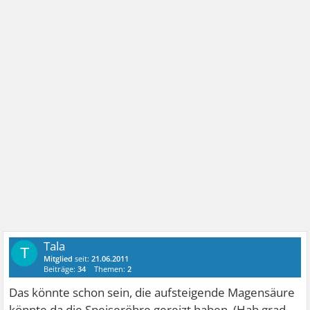
Tala
T
Mitglied
seit:
21.06.2011
Beiträge:
34
Themen:
2
Das könnte schon sein, die aufsteigende Magensäure
könnte da die Speiseröhre gereizt haben. (Hab grad