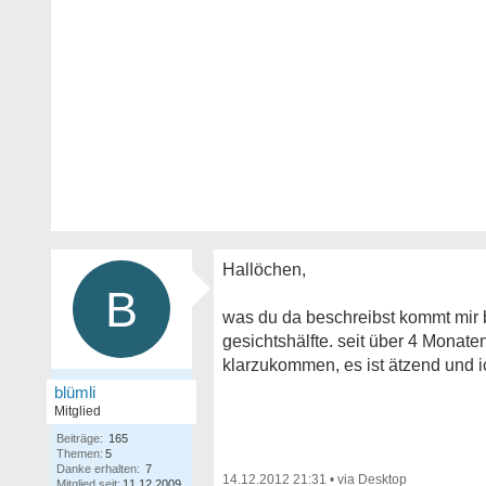
Hallöchen,
B
was du da beschreibst kommt mir b
gesichtshälfte. seit über 4 Monaten
klarzukommen, es ist ätzend und i
blümli
Mitglied
Beiträge:
165
Themen:
5
Danke erhalten:
7
14.12.2012 21:31
•
Mitglied seit:
11.12.2009