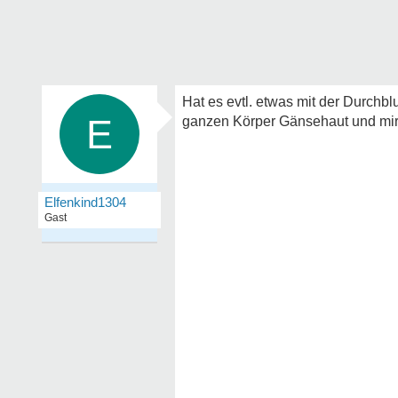
Hat es evtl. etwas mit der Durchb
E
ganzen Körper Gänsehaut und mir is
Elfenkind1304
Gast