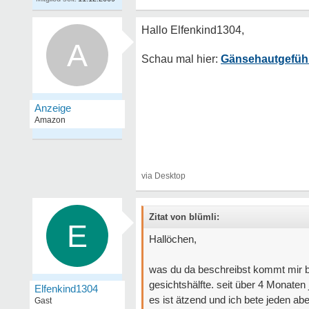
A
Gänsehautgefühl
Zitat von blümli:
E
Hallöchen,
was du da beschreibst kommt mir bek
gesichtshälfte. seit über 4 Monaten 
Elfenkind1304
es ist ätzend und ich bete jeden a
Gast