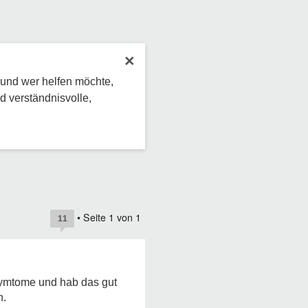
×
 und wer helfen möchte,
d verständnisvolle,
• Seite
1
von
1
11
Symtome und hab das gut
n.