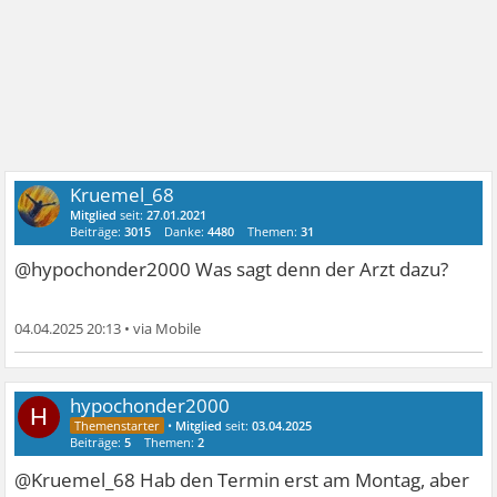
Kruemel_68
Mitglied
seit:
27.01.2021
Beiträge:
3015
Danke:
4480
Themen:
31
@hypochonder2000 Was sagt denn der Arzt dazu?
04.04.2025 20:13
•
hypochonder2000
H
•
Mitglied
seit:
03.04.2025
Beiträge:
5
Themen:
2
@Kruemel_68 Hab den Termin erst am Montag, aber