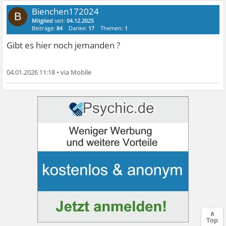
Bienchen172024
B
Mitglied
seit:
04.12.2025
Beiträge:
84
Danke:
17
Themen:
1
Gibt es hier noch jemanden ?
04.01.2026 11:18
•
∧
Top