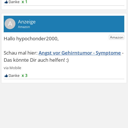
x 1
A
Angst vor Gehirntumor - Symptome
x 3