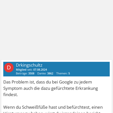
Drkingschultz
D
Mitglied
seit:
07.08.2024
Beiträge:
3508
Danke:
3862
Themen:
5
Das Problem ist, dass du bei Google zu jedem
Symptom auch die dazu gefürchtete Erkrankung
findest.
Wenn du Schweißfüße hast und befürchtest, einen