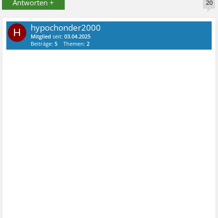
Antworten +
20
hypochonder2000
H
Mitglied
seit:
03.04.2025
Beiträge:
5
Themen:
2