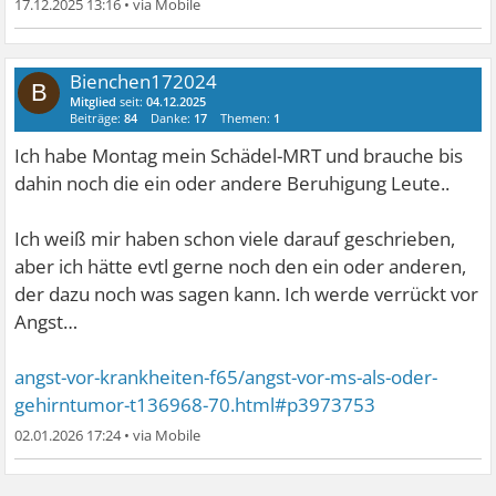
17.12.2025 13:16
•
Bienchen172024
B
Mitglied
seit:
04.12.2025
Beiträge:
84
Danke:
17
Themen:
1
Ich habe Montag mein Schädel-MRT und brauche bis
dahin noch die ein oder andere Beruhigung Leute..
Ich weiß mir haben schon viele darauf geschrieben,
aber ich hätte evtl gerne noch den ein oder anderen,
der dazu noch was sagen kann. Ich werde verrückt vor
Angst…
angst-vor-krankheiten-f65/angst-vor-ms-als-oder-
gehirntumor-t136968-70.html#p3973753
02.01.2026 17:24
•