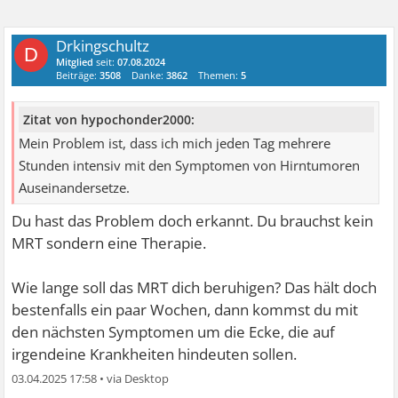
Drkingschultz
D
Mitglied
seit:
07.08.2024
Beiträge:
3508
Danke:
3862
Themen:
5
Zitat von hypochonder2000:
Mein Problem ist, dass ich mich jeden Tag mehrere
Stunden intensiv mit den Symptomen von Hirntumoren
Auseinandersetze.
Du hast das Problem doch erkannt. Du brauchst kein
MRT sondern eine Therapie.
Wie lange soll das MRT dich beruhigen? Das hält doch
bestenfalls ein paar Wochen, dann kommst du mit
den nächsten Symptomen um die Ecke, die auf
irgendeine Krankheiten hindeuten sollen.
03.04.2025 17:58
•