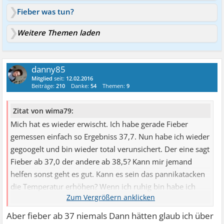
Fieber was tun?
Weitere Themen laden
danny85
Mitglied
seit:
12.02.2016
Beiträge:
210
Danke:
54
Themen:
9
Zitat von wima79:
Mich hat es wieder erwischt. Ich habe gerade Fieber
gemessen einfach so Ergebniss 37,7. Nun habe ich wieder
gegoogelt und bin wieder total verunsichert. Der eine sagt
Fieber ab 37,0 der andere ab 38,5? Kann mir jemand
helfen sonst geht es gut. Kann es sein das pannikatacken
die Temperatur erhöhen? Wenn ich ruhig bin habe ich
immer 37,0 -37,3.
Aber fieber ab 37 niemals Dann hätten glaub ich über