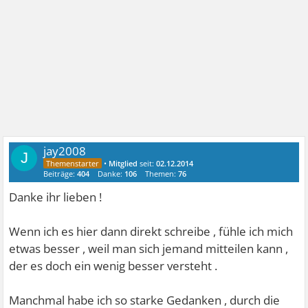
jay2008
J
•
Mitglied
seit:
02.12.2014
Beiträge:
404
Danke:
106
Themen:
76
Danke ihr lieben !
Wenn ich es hier dann direkt schreibe , fühle ich mich
etwas besser , weil man sich jemand mitteilen kann ,
der es doch ein wenig besser versteht .
Manchmal habe ich so starke Gedanken , durch die