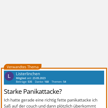
Verwandtes Thema
Listerlinchen
L
Mitglied
seit:
23.05.2023
Beiträge:
535
Danke:
168
Themen:
54
Starke Panikattacke?
Ich hatte gerade eine richtig fette panikattacke ich
Saß auf der couch und dann plötzlich überkommt