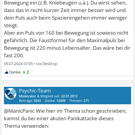
Bewegung ein (z.B. Kniebeugen u.ä.). Du wirst sehen,
dass das in recht kurzer Zeit immer besser wird und
dein Puls auch beim Spazierengehen immer weniger
steigt.
Aber ein Puls von 160 bei Bewegung ist sowieso nicht
gefährlich. Die Faustformel für den Maximalpuls bei
Bewegung ist 220 minus Lebensalter. Das wäre bei dir
fast 200.
09.07.2024 07:05
•
x 2
Psychic-Team
Moderator
& Mitglied seit:
22.01.2013
Beiträge:
9243
Danke:
12409
Themen:
271
@ManicPanic Wie hier im Thema schon geschrieben,
kannst du bei einer akuten Panikattacke dieses
Thema verwenden: