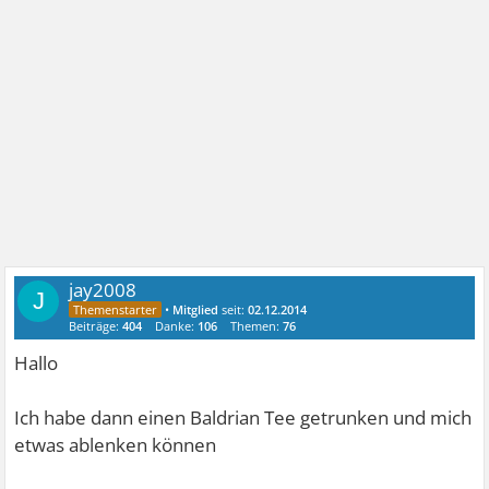
jay2008
J
•
Mitglied
seit:
02.12.2014
Beiträge:
404
Danke:
106
Themen:
76
Hallo
Ich habe dann einen Baldrian Tee getrunken und mich
etwas ablenken können