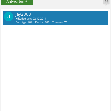
Antworten +
14
jay2008
J
Mitglied
seit:
02.12.2014
Beiträge:
404
Danke:
106
Themen:
76