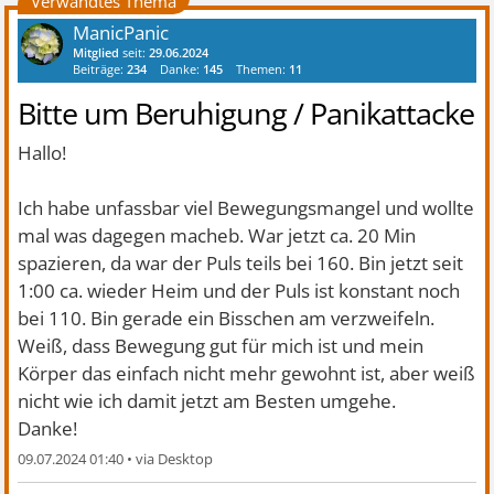
Verwandtes Thema
ManicPanic
Mitglied
seit:
29.06.2024
Beiträge:
234
Danke:
145
Themen:
11
Bitte um Beruhigung / Panikattacke
Hallo!
Ich habe unfassbar viel Bewegungsmangel und wollte
mal was dagegen macheb. War jetzt ca. 20 Min
spazieren, da war der Puls teils bei 160. Bin jetzt seit
1:00 ca. wieder Heim und der Puls ist konstant noch
bei 110. Bin gerade ein Bisschen am verzweifeln.
Weiß, dass Bewegung gut für mich ist und mein
Körper das einfach nicht mehr gewohnt ist, aber weiß
nicht wie ich damit jetzt am Besten umgehe.
Danke!
09.07.2024 01:40
•