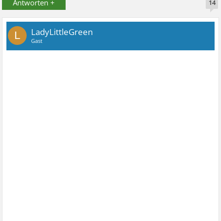
Antworten +
14
LadyLittleGreen
L
Gast