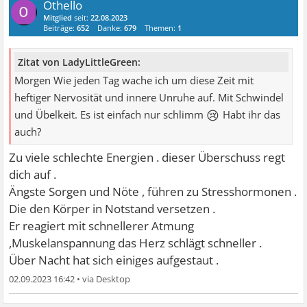
Othello
Mitglied
seit:
22.08.2023
Beiträge:
652
Danke:
679
Themen:
1
Zitat von LadyLittleGreen:
Morgen Wie jeden Tag wache ich um diese Zeit mit
heftiger Nervosität und innere Unruhe auf. Mit Schwindel
😢
und Übelkeit. Es ist einfach nur schlimm
Habt ihr das
auch?
Zu viele schlechte Energien . dieser Überschuss regt
dich auf .
Ängste Sorgen und Nöte , führen zu Stresshormonen .
Die den Körper in Notstand versetzen .
Er reagiert mit schnellerer Atmung
,Muskelanspannung das Herz schlägt schneller .
Über Nacht hat sich einiges aufgestaut .
02.09.2023 16:42
•