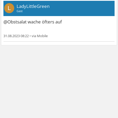
LadyLittleGreen
L
Gast
@Obstsalat wache öfters auf
31.08.2023 08:22
•