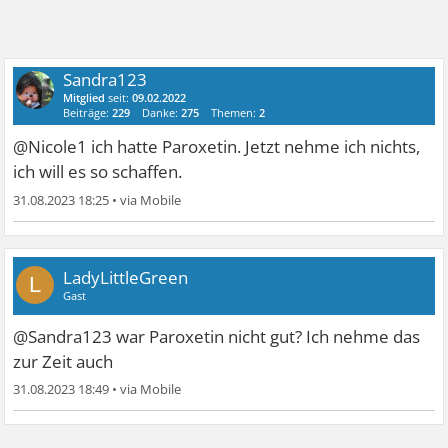
Sandra123
Mitglied
seit:
09.02.2022
Beiträge:
229
Danke:
275
Themen:
2
@Nicole1 ich hatte Paroxetin. Jetzt nehme ich nichts,
ich will es so schaffen.
31.08.2023 18:25
•
LadyLittleGreen
L
Gast
@Sandra123 war Paroxetin nicht gut? Ich nehme das
zur Zeit auch
31.08.2023 18:49
•