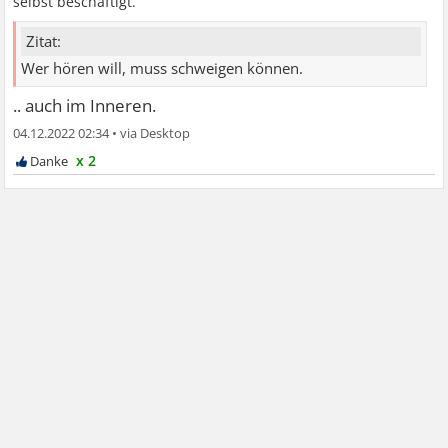
selbst beschäftigt.
Zitat:
Wer hören will, muss schweigen können.
.. auch im Inneren.
04.12.2022 02:34
•
x 2