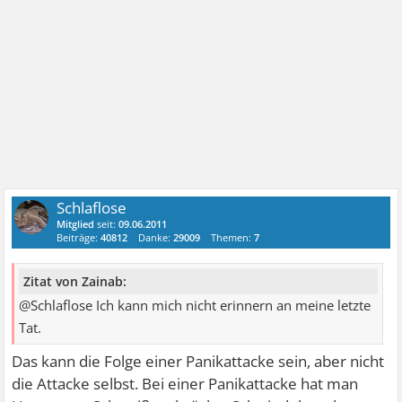
Schlaflose
Mitglied
seit:
09.06.2011
Beiträge:
40812
Danke:
29009
Themen:
7
Zitat von Zainab:
@Schlaflose Ich kann mich nicht erinnern an meine letzte
Tat.
Das kann die Folge einer Panikattacke sein, aber nicht
die Attacke selbst. Bei einer Panikattacke hat man