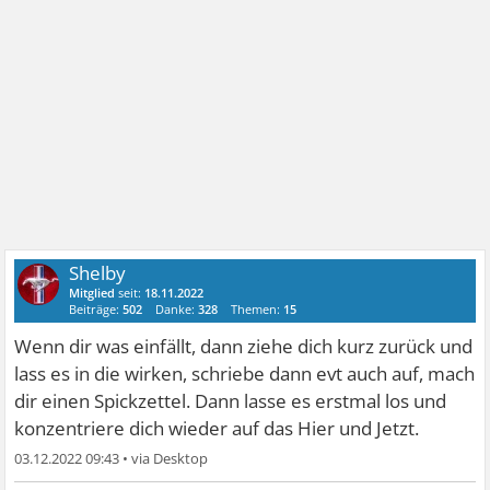
Shelby
Mitglied
seit:
18.11.2022
Beiträge:
502
Danke:
328
Themen:
15
Wenn dir was einfällt, dann ziehe dich kurz zurück und
lass es in die wirken, schriebe dann evt auch auf, mach
dir einen Spickzettel. Dann lasse es erstmal los und
konzentriere dich wieder auf das Hier und Jetzt.
03.12.2022 09:43
•