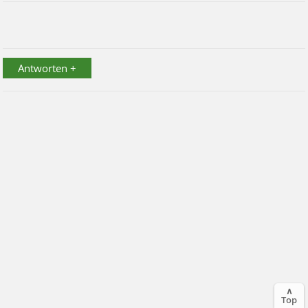
Antworten +
∧
Top