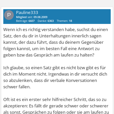
Pauline333
P
Mitglied
seit:
09.08.2009
Beiträge:
6607
Danke:
6363
Themen:
18
Wenn ich es richtig verstanden habe, suchst du einen
Satz, den du dir in Unterhaltungen innerlich sagen
kannst, der dazu führt, dass du deinem Gegenüber
folgen kannst, um im besten Fall eine Antwort zu
geben bzw das Gespräch am laufen zu halten?
Ich glaube, so einen Satz gibt es nicht bzw gibt es für
dich im Moment nicht. Irgendwas in dir versucht dich
so abzulenken, dass dir verbale Konversationen
schwer fallen.
Oft ist es ein erster sehr hilfreicher Schritt, das so zu
akzeptieren: Es fällt dir gerade schwer oder schwerer
als sonst, Gesprächen zu folgen oder sie am laufen zu