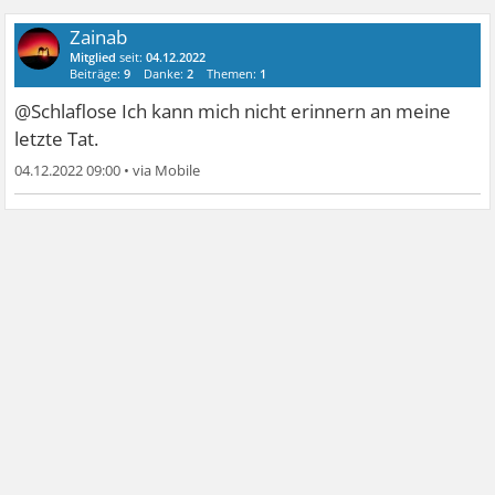
Zainab
Mitglied
seit:
04.12.2022
Beiträge:
9
Danke:
2
Themen:
1
@Schlaflose Ich kann mich nicht erinnern an meine
letzte Tat.
04.12.2022 09:00
•