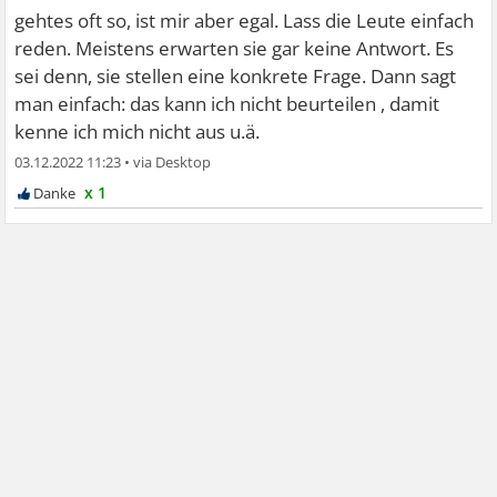
gehtes oft so, ist mir aber egal. Lass die Leute einfach
reden. Meistens erwarten sie gar keine Antwort. Es
sei denn, sie stellen eine konkrete Frage. Dann sagt
man einfach: das kann ich nicht beurteilen , damit
kenne ich mich nicht aus u.ä.
03.12.2022 11:23
•
x 1