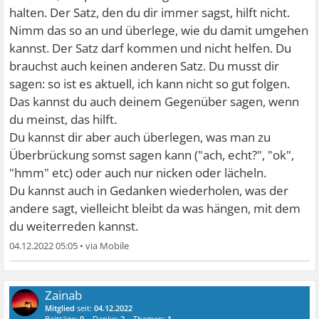
halten. Der Satz, den du dir immer sagst, hilft nicht.
Nimm das so an und überlege, wie du damit umgehen
kannst. Der Satz darf kommen und nicht helfen. Du
brauchst auch keinen anderen Satz. Du musst dir
sagen: so ist es aktuell, ich kann nicht so gut folgen.
Das kannst du auch deinem Gegenüber sagen, wenn
du meinst, das hilft.
Du kannst dir aber auch überlegen, was man zu
Überbrückung somst sagen kann ("ach, echt?", "ok",
"hmm" etc) oder auch nur nicken oder lächeln.
Du kannst auch in Gedanken wiederholen, was der
andere sagt, vielleicht bleibt da was hängen, mit dem
du weiterreden kannst.
04.12.2022 05:05
•
Zainab
Mitglied
seit:
04.12.2022
Beiträge:
9
Danke:
2
Themen:
1