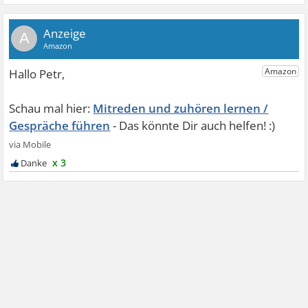
A
Mitreden und zuhören lernen /
Gespräche führen
x 3