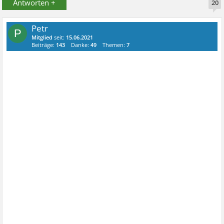
Antworten +
20
Petr
P
Mitglied
seit:
15.06.2021
Beiträge:
143
Danke:
49
Themen:
7