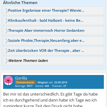
Ähnliche Themen
Positive Ergebnisse einer Therapie? Wieviel Besserung?
Klinikaufenthalt - bald Halbzeit - keine Besserung
Therapie Aber immernoch Horror Gedanken
Soziale Phobie,Therapie,Neuanfang.aber einsam
Zeit überbrücken VOR der Therapie , aber wie ?
Weitere Themen laden
Gorilla
•
Mitglied
seit:
25.09.2019
Beiträge:
5977
Danke:
443
Themen:
27
Bei mir ist das unterschiedlich. Es gibt Tage da habe
ich es durchgehend und dann habe ich Tage wo ich
zumindest kurze Zeit den Druck nicht habe.