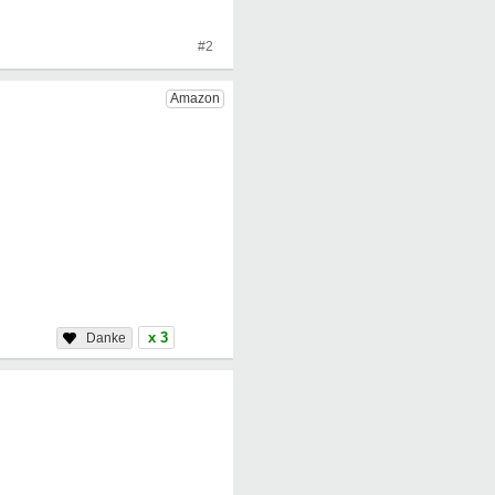
#2
x 3