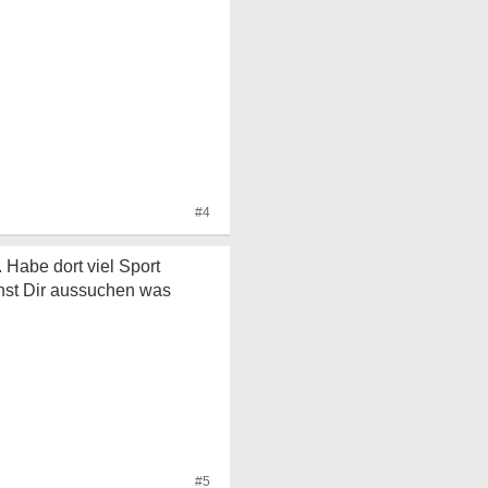
#4
 Habe dort viel Sport
nnst Dir aussuchen was
#5