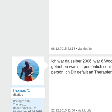
06.12.2015 22:13
•
Ich war da selber 2006, war 6 Woch
getrieben was mir persönlich seh
persönlich Dir gefällt an Therapien
Thomas71
Mitglied
Beiträge:
106
Themen:
1
Danke erhalten:
71
22.12.2015 11:56
•
Mitglied seit:
03.09.2015