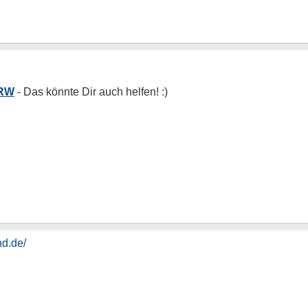
NRW
nd.de/