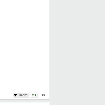
x 1
#4