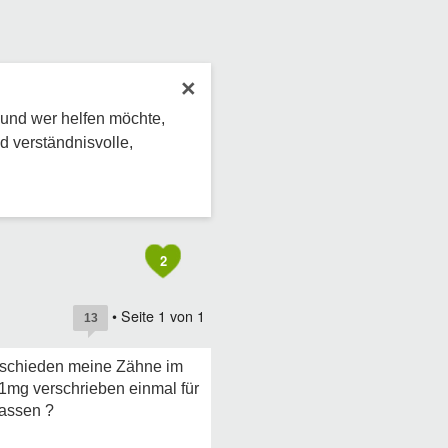
×
 und wer helfen möchte,
d verständnisvolle,
2
• Seite
1
von
1
13
tschieden meine Zähne im
r 1mg verschrieben einmal für
lassen ?