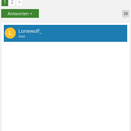
1
2
>
Antworten +
25
Lonewolf_
L
Gast