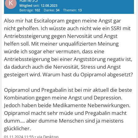
K
Mitglied
seit:
12.08.2023
Beiträge:
102
Danke:
34
Themen:
13
Also mir hat Escitalopram gegen meine Angst gar
nicht geholfen. Ich wüsste auch nicht wie ein SSRI mit
Antriebssteigerung gegen Nervosität und Angst
helfen soll. Mit meiner unqualifizierten Meinung
würde ich sogar eher vermuten, dass eine
Antriebssteigerung bei einer Angststörung negativ ist,
da dadurch auch die Nervosität, Stress und Angst
gesteigert wird. Warum hast du Opipramol abgesetzt?
Opipramol und Pregabalin ist bei mir aktuell die beste
Kombination gegen meine Angst und Depression.
Jedoch haben beide Medikamente Nebenwirkungen.
Opipramol macht sehr müde und Pregabalin macht
dumm.... aber dumme Menschen sind ja meistens
glücklicher.
01.11.2024 11:55
•