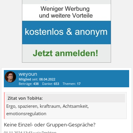
weyoun
Mitglied
seit:
08.04.2022
Beiträge:
438
Danke:
653
Themen:
17
Zitat von TobiHa:
Ergo, spazieren, kraftraum, Achtsamkeit,
emotionsregulation
Keine Einzel- oder Gruppen-Gespräche?
01.11.2024 13:43
•