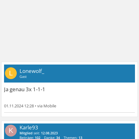
Lonewolf_
L
Gast
Ja genau 3x 1-1-1
01.11.2024 12:28
•
Karle93
K
Mitglied
seit:
12.08.2023
Beiträge:
102
Danke:
34
Themen:
13