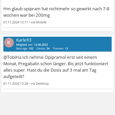
Hm glaub opipram hat nichtmehr so gewirkt nach 7-8
wochen war bei 200mg
01.11.2024 12:11
•
Karle93
K
Mitglied
seit:
12.08.2023
Beiträge:
102
Danke:
34
Themen:
13
@TobiHa Ich nehme Opipramol erst seit einem
Monat, Pregabalin schon länger. Bis jetzt funktioniert
alles super. Hast du die Dosis auf 3 mal am Tag
aufgeteilt?
01.11.2024 12:28
•