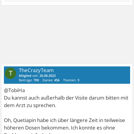
TheCrazyTeam
T
Mitglied
seit:
26.08.2023
Beiträge:
700
Danke:
456
Themen:
3
@TobiHa
Du kannst auch außerhalb der Visite darum bitten mit
dem Arzt zu sprechen.
Oh, Quetiapin habe ich über längere Zeit in teilweise
höheren Dosen bekommen. Ich konnte es ohne