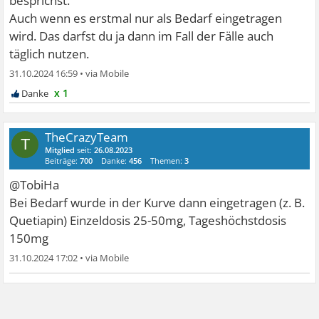
besprichst.
Auch wenn es erstmal nur als Bedarf eingetragen
wird. Das darfst du ja dann im Fall der Fälle auch
täglich nutzen.
31.10.2024 16:59
•
x 1
TheCrazyTeam
T
Mitglied
seit:
26.08.2023
Beiträge:
700
Danke:
456
Themen:
3
@TobiHa
Bei Bedarf wurde in der Kurve dann eingetragen (z. B.
Quetiapin) Einzeldosis 25-50mg, Tageshöchstdosis
150mg
31.10.2024 17:02
•