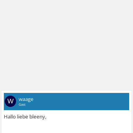
waage
W
Gast
Hallo liebe bleeny,