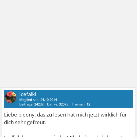
Icefalki
Mitglied
seit:
24.10.2014
Beiträge:
24238
Danke:
32075
Themen:
12
Liebe bleeny, das zu lesen hat mich jetzt wirklich für
dich sehr gefreut.