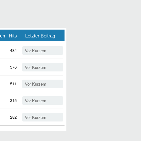
ten
Hits
Letzter Beitrag
484
Vor Kurzem
376
Vor Kurzem
511
Vor Kurzem
315
Vor Kurzem
282
Vor Kurzem