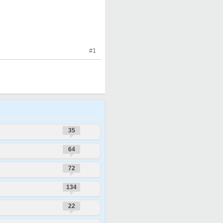
#1
35
64
72
134
22