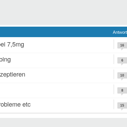
Antwor
bei 7,5mg
16
bing
6
zeptieren
10
8
robleme etc
15