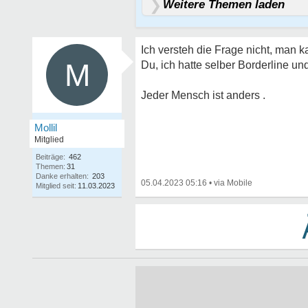
Weitere Themen laden
Ich versteh die Frage nicht, man 
M
Du, ich hatte selber Borderline und
Jeder Mensch ist anders .
Mollil
Mitglied
Beiträge:
462
Themen:
31
Danke erhalten:
203
05.04.2023 05:16
•
Mitglied seit:
11.03.2023