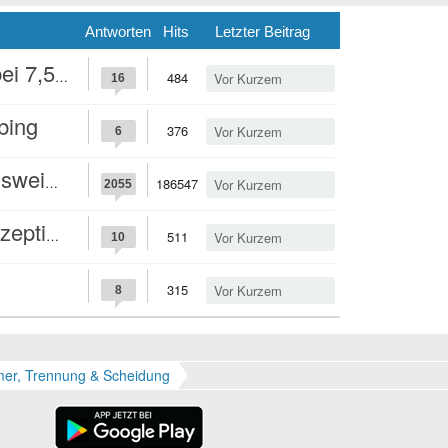
Antworten
Hits
Letzter Beitrag
 7,5mg
484
Vor Kurzem
16
bing
376
Vor Kurzem
6
n euch?
186547
Vor Kurzem
2055
ieren
511
Vor Kurzem
10
315
Vor Kurzem
8
er, Trennung & Scheidung