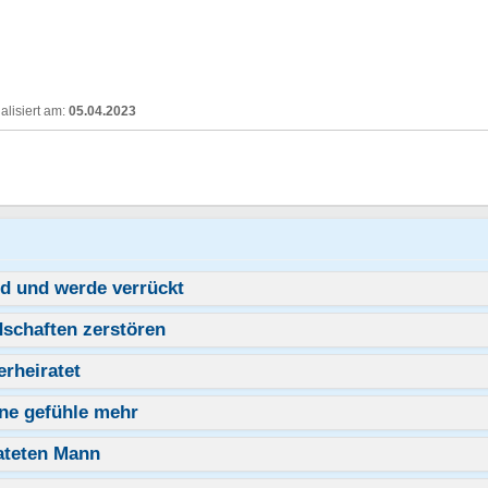
05.04.2023
id und werde verrückt
schaften zerstören
erheiratet
ine gefühle mehr
rateten Mann