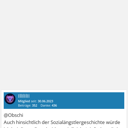
IllIlIlII
Mitglied
seit:
30.06.2023
Beiträge:
352
Danke:
436
@Obschi
Auch hinsichtlich der Sozialängstlergeschichte würde