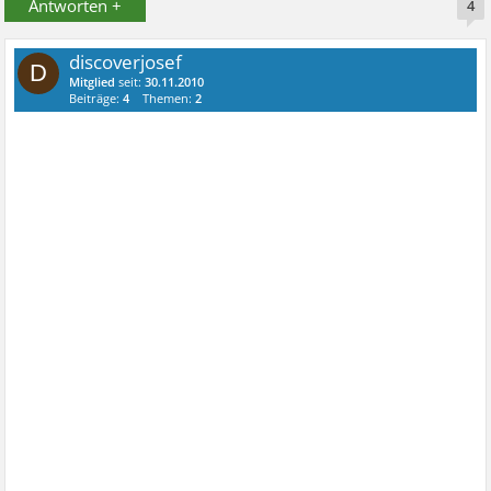
Antworten +
4
discoverjosef
D
Mitglied
seit:
30.11.2010
Beiträge:
4
Themen:
2