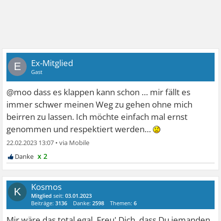
Ex-Mitglied
E
Gast
@moo dass es klappen kann schon … mir fällt es
immer schwer meinen Weg zu gehen ohne mich
beirren zu lassen. Ich möchte einfach mal ernst
genommen und respektiert werden…
22.02.2023 13:07
•
x 2
Kosmos
K
Mitglied
seit:
03.01.2023
Beiträge:
3136
Danke:
2598
Themen:
6
Mir wäre das total egal. Freu' Dich, dass Du jemanden