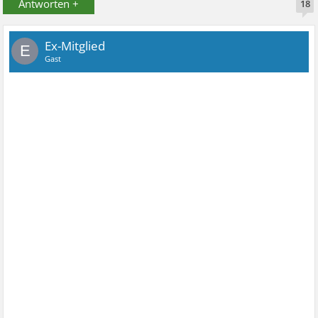
Antworten +
18
Ex-Mitglied
E
Gast