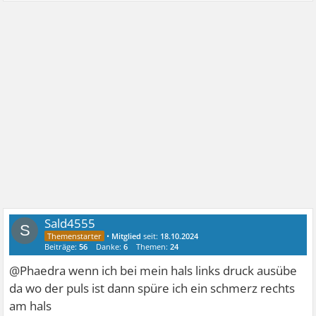
Sald4555
S
•
Mitglied
seit:
18.10.2024
Beiträge:
56
Danke:
6
Themen:
24
@Phaedra wenn ich bei mein hals links druck ausübe
da wo der puls ist dann spüre ich ein schmerz rechts
am hals