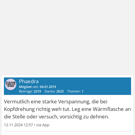
Phaedra
Mitglied
seit:
04.01.2019
Beiträge:
2219
Danke:
2623
Themen:
1
Vermutlich eine starke Verspannung, die bei
Kopfdrehung richtig weh tut. Leg eine Wärmflasche an
die Stelle oder versuch, vorsichtig zu dehnen.
12.11.2024 12:57
•