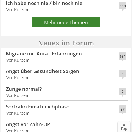
Ich habe noch nie / bin noch nie
118
Vor Kurzem
Mehr neue Themen
Neues im Forum
Migräne mit Aura - Erfahrungen
681
Vor Kurzem
Angst über Gesundheit Sorgen
1
Vor Kurzem
Zunge normal?
2
Vor Kurzem
Sertralin Einschleichphase
87
Vor Kurzem
Angst vor Zahn-OP
∧
22
Top
Vor Kurzem