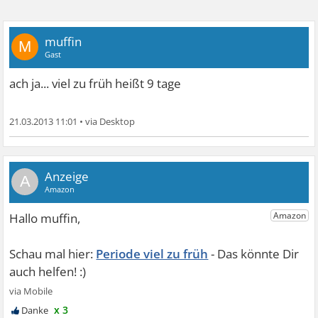
muffin
M
Gast
ach ja... viel zu früh heißt 9 tage
21.03.2013 11:01
•
A
Periode viel zu früh
x 3