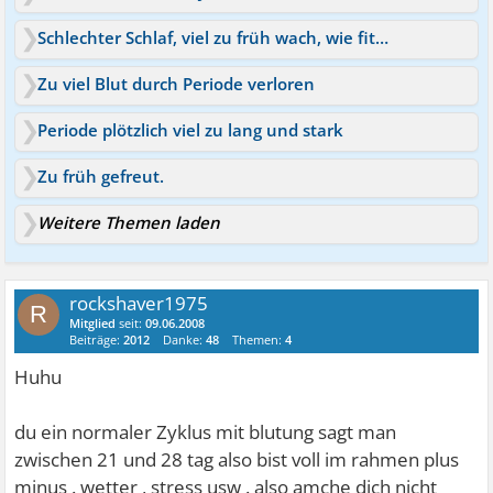
Schlechter Schlaf, viel zu früh wach, wie fitter werden?
Zu viel Blut durch Periode verloren
Periode plötzlich viel zu lang und stark
Zu früh gefreut.
Weitere Themen laden
rockshaver1975
R
Mitglied
seit:
09.06.2008
Beiträge:
2012
Danke:
48
Themen:
4
Huhu
du ein normaler Zyklus mit blutung sagt man
zwischen 21 und 28 tag also bist voll im rahmen plus
minus . wetter , stress usw . also amche dich nicht