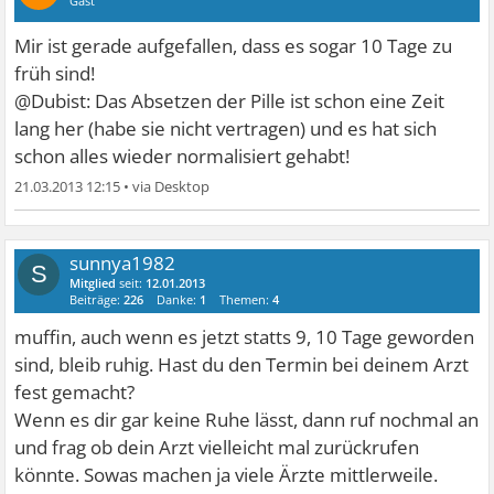
Gast
Mir ist gerade aufgefallen, dass es sogar 10 Tage zu
früh sind!
@Dubist: Das Absetzen der Pille ist schon eine Zeit
lang her (habe sie nicht vertragen) und es hat sich
schon alles wieder normalisiert gehabt!
21.03.2013 12:15
•
sunnya1982
S
Mitglied
seit:
12.01.2013
Beiträge:
226
Danke:
1
Themen:
4
muffin, auch wenn es jetzt statts 9, 10 Tage geworden
sind, bleib ruhig. Hast du den Termin bei deinem Arzt
fest gemacht?
Wenn es dir gar keine Ruhe lässt, dann ruf nochmal an
und frag ob dein Arzt vielleicht mal zurückrufen
könnte. Sowas machen ja viele Ärzte mittlerweile.