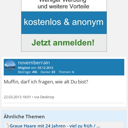
novemberrain
Mitglied
seit:
03.12.2012
Beiträge:
496
Danke:
83
Themen:
6
Muffin, darf ich fragen, wie alt Du bist?
22.03.2013 18:01
•
Ähnliche Themen
Graue Haare mit 24 Jahren - viel zu früh / nicht normal?