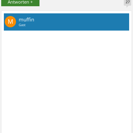
Antworten +
27
muffin
M
Gast