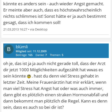
könnte es anders sein - auch wieder Angst gemacht.
Er meinte aber auch, dass es höchstwahrscheinlich
nichts schlimmes ist! Sonst hätte er ja auch bestimmt
gesagt, dass ich kommen soll!
21.03.2013 16:27
•
blümli
B
Mitglied
seit:
11.12.2009
Beiträge:
165
Danke:
7
Themen:
5
oh je, das ist ja ja auch nicht gerade toll, dass der Arzt
dir jetzt 1000 Möglichkeiten aufgezählt hat wwas es
sein könnte
. hast du denn viel Stress gehabt in
letzter Zeit. Meine Frauenärztin hat mir erklärt, wenn
man viel Stress hat Angst hat oder was auch immer,
dann gibt es plötzlich einen straken Hormonabfall und
dann bekommt man plötzlich die Regel. Kann es denn
sein, dass es auch so bei dir ist?