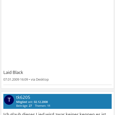
Laid Black
07.01.2009 16:09
•
tk6205
T
Mitglied
seit:
02.12.2008
Beiträge:
27
Themen:
11
Ich glaub dieses Lied wird zwar keiner kennen es ist