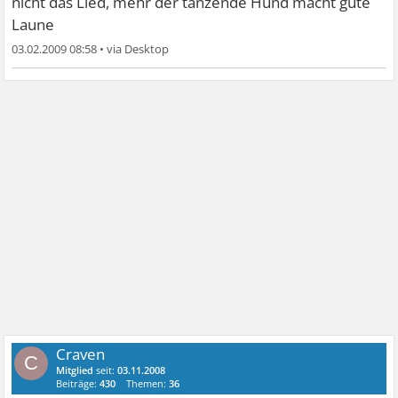
nicht das Lied, mehr der tanzende Hund macht gute
Laune
03.02.2009 08:58
•
Craven
C
Mitglied
seit:
03.11.2008
Beiträge:
430
Themen:
36