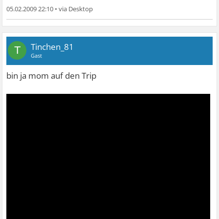
05.02.2009 22:10
•
Tinchen_81
T
Gast
bin ja mom auf den Trip