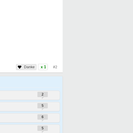
x 1
#2
2
5
6
5