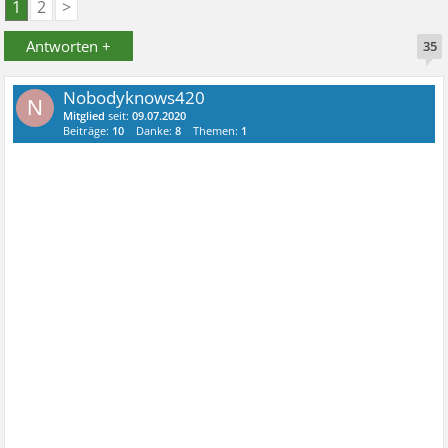
1
2
>
Antworten +
35
Nobodyknows420
N
Mitglied
seit:
09.07.2020
Beiträge:
10
Danke:
8
Themen:
1