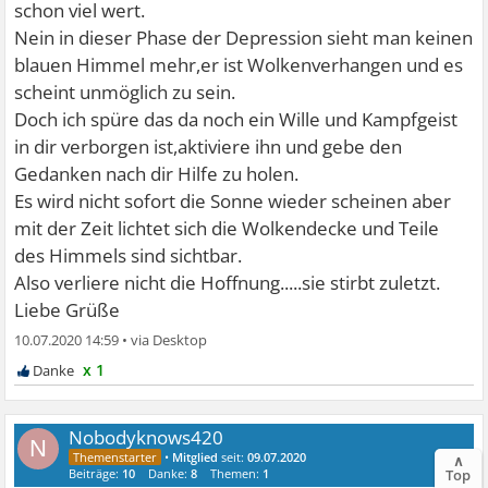
schon viel wert.
Nein in dieser Phase der Depression sieht man keinen
blauen Himmel mehr,er ist Wolkenverhangen und es
scheint unmöglich zu sein.
Doch ich spüre das da noch ein Wille und Kampfgeist
in dir verborgen ist,aktiviere ihn und gebe den
Gedanken nach dir Hilfe zu holen.
Es wird nicht sofort die Sonne wieder scheinen aber
mit der Zeit lichtet sich die Wolkendecke und Teile
des Himmels sind sichtbar.
Also verliere nicht die Hoffnung.....sie stirbt zuletzt.
Liebe Grüße
10.07.2020 14:59
•
x 1
Nobodyknows420
N
•
Mitglied
seit:
09.07.2020
∧
Top
Beiträge:
10
Danke:
8
Themen:
1