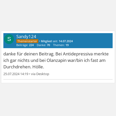
Sandy124
S
•
Mitglied
seit:
14.07.2024
Beiträge:
224
Danke:
70
Themen:
19
danke für deinen Beitrag. Bei Antidepressiva merkte
ich gar nichts und bei Olanzapin war/bin ich fast am
Durchdrehen. Hölle.
25.07.2024 14:19
•