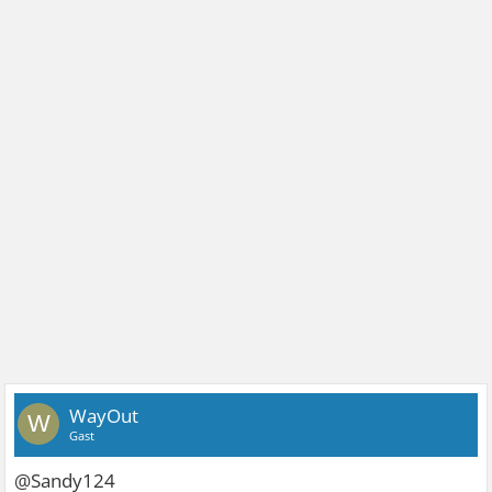
WayOut
W
Gast
@Sandy124