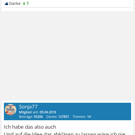
x 1
Sonja77
Mitglied
seit:
05.04.2018
Beiträge:
55206
Danke:
127857
Themen:
14
Ich habe das also auch
Und auf die Idee das abklären zu lassen wäre ich nie