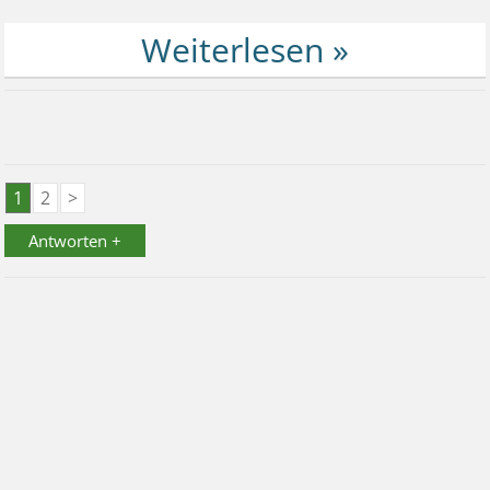
1
2
>
Antworten +