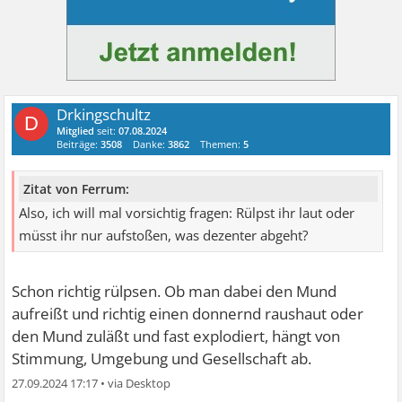
Drkingschultz
D
Mitglied
seit:
07.08.2024
Beiträge:
3508
Danke:
3862
Themen:
5
Zitat von Ferrum:
Also, ich will mal vorsichtig fragen: Rülpst ihr laut oder
müsst ihr nur aufstoßen, was dezenter abgeht?
Schon richtig rülpsen. Ob man dabei den Mund
aufreißt und richtig einen donnernd raushaut oder
den Mund zuläßt und fast explodiert, hängt von
Stimmung, Umgebung und Gesellschaft ab.
27.09.2024 17:17
•