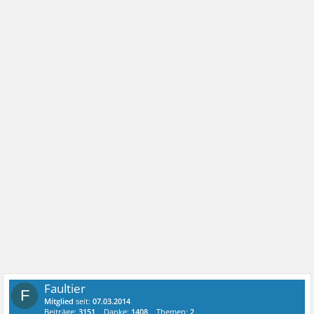
Faultier
F
Mitglied
seit:
07.03.2014
Beiträge:
3151
Danke:
1408
Themen:
2