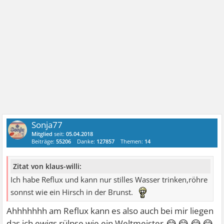
Sonja77
Mitglied
seit:
05.04.2018
Beiträge:
55206
Danke:
127857
Themen:
14
Zitat von klaus-willi:
Ich habe Reflux und kann nur stilles Wasser trinken,röhre
sonnst wie ein Hirsch in der Brunst.
Ahhhhhhh am Reflux kann es also auch bei mir liegen
😂😂😂😂
das ich ewigs rülpse wie ein Weltmeister