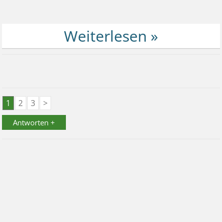
1
2
3
>
Antworten +