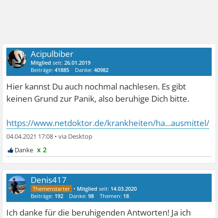
Acipulbiber
Mitglied
seit:
26.01.2019
Beiträge:
41885
Danke:
40982
Hier kannst Du auch nochmal nachlesen. Es gibt
keinen Grund zur Panik, also beruhige Dich bitte.
https://www.netdoktor.de/krankheiten/ha...ausmittel/
04.04.2021 17:08
•
x 2
Denis417
•
Mitglied
seit:
14.03.2020
Beiträge:
192
Danke:
98
Themen:
18
Ich danke für die beruhigenden Antworten! Ja ich