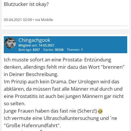
Blutzucker ist okay?
05.04.2021 02:09
•
Chingachgook
Mitglied
seit:
14.03.2021
Beiträge:
8267
Danke:
30338
Themen:
1
Ich musste sofort an eine Prostata- Entzündung
denken, allerdings fehlt mir dazu das Wort "brennen"
in Deiner Beschreibung.
Im Prinzip auch kein Drama. Der Urologen wird das
abklären, da müssen fast alle Männer mal durch und
eine Prostatitis ist auch bei jungen Männern gar nicht
so selten.
Junge Frauen haben das fast nie (Scherz!)
Ich vermute eine Ultraschalluntersuchung und ´ne
"Große Hafenrundfahrt".