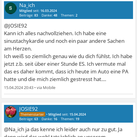
Na_ich
Mitglied
seit:
16.03.2024
Beiträge:
83
Danke:
48
Themen:
2
@JOSIE92
Kann ich alles nachvollziehen. Ich habe eine
sinustachykardie und noch ein paar andere Sachen
am Herzen.
Ich weiß so ziemlich genau wie du dich fühlst. Ich habe
jetzt z.b. seit über einer Stunde ES. Ich vermute mal
das es daher kommt, dass ich heute im Auto eine PA
hatte und die mich ziemlich gestresst hat....
15.04.2024 20:43
•
JOSIE92
•
Mitglied
seit:
15.04.2024
Beiträge:
63
Danke:
16
Themen:
19
@Na_ich ja das kenne ich leider auch nur zu gut. Ja
dann wird das wohl tatsächlich an unserem