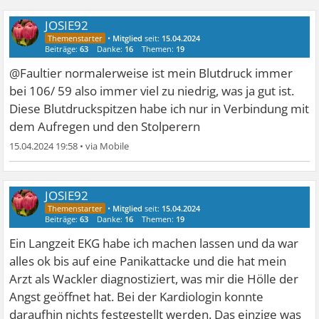
JOSIE92
•
Mitglied
seit:
15.04.2024
Beiträge:
63
Danke:
16
Themen:
19
@Faultier normalerweise ist mein Blutdruck immer
bei 106/ 59 also immer viel zu niedrig, was ja gut ist.
Diese Blutdruckspitzen habe ich nur in Verbindung mit
dem Aufregen und den Stolperern
15.04.2024 19:58
•
JOSIE92
•
Mitglied
seit:
15.04.2024
Beiträge:
63
Danke:
16
Themen:
19
Ein Langzeit EKG habe ich machen lassen und da war
alles ok bis auf eine Panikattacke und die hat mein
Arzt als Wackler diagnostiziert, was mir die Hölle der
Angst geöffnet hat. Bei der Kardiologin konnte
daraufhin nichts festgestellt werden. Das einzige was