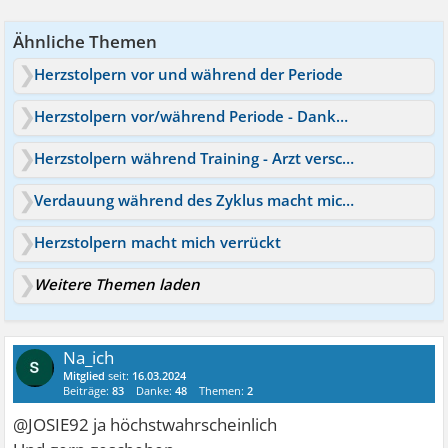
Ähnliche Themen
Herzstolpern vor und während der Periode
Herzstolpern vor/während Periode - Danke an Euch
Herzstolpern während Training - Arzt verschreibt Betablocker
Verdauung während des Zyklus macht mich verrückt
Herzstolpern macht mich verrückt
Weitere Themen laden
Na_ich
Mitglied
seit:
16.03.2024
Beiträge:
83
Danke:
48
Themen:
2
@JOSIE92 ja höchstwahrscheinlich