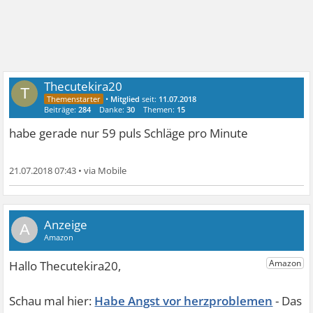
Thecutekira20
T
•
Mitglied
seit:
11.07.2018
Beiträge:
284
Danke:
30
Themen:
15
habe gerade nur 59 puls Schläge pro Minute
21.07.2018 07:43
•
A
Habe Angst vor herzproblemen