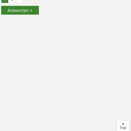
Antworten +
∧
Top