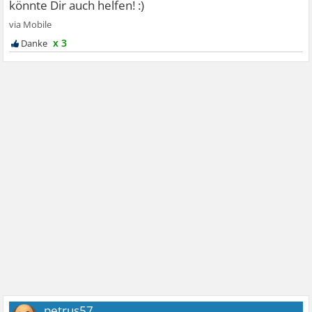
x 3
petrus57