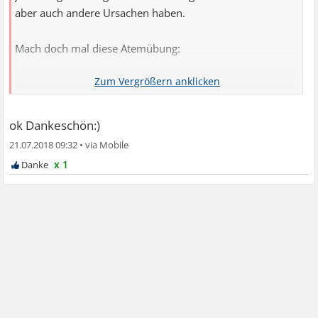
aber auch andere Ursachen haben.
Mach doch mal diese Atemübung:
https://mehrentspannung.de/atemuebung-4 ... ei-stress/
Hilft mir oft sehr gut.
ok Dankeschön:)
21.07.2018 09:32
•
x 1