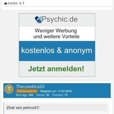
x 1
Thecutekira20
T
•
Mitglied
seit:
11.07.2018
Beiträge:
284
Danke:
30
Themen:
15
Zitat von petrus57: