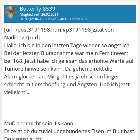
Butterfly-8539
Mitglied
seit:
26.02.2021
Beiträge:
8695
Danke:
8483
Themen:
8
[url=/post3191198.html#p3191198]Zitat von
Nadine27[/url]
Hallo, ich bin in den letzten Tage wieder so ängstlich.
Bei der letzten Blutabnahme war mein Ferritinwert
bei 168. Jetzt habe ich gelesen das erhöhte Werte auf
Tumore hinweisen kann. Da gehen direkt die
Alarmglocken an. Mir geht es ja eh schon länger
schlecht mit erschöpfung und Ängsten. Hab ich jetzt
vielleicht ...
Muß aber nicht sein. Es kann.
Es zeigt ob du zuviel ungebundenes Eisen im Blut hast.
Du kannst auch