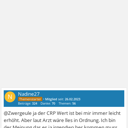
Nadine27
N
•
Mitglied
seit:
26.02.2023
Beiträge:
324
Danke:
70
Themen:
56
@Zwergeule ja der CRP Wert ist bei mir immer leicht
erhöht. Aber laut Arzt wäre lles in Ordnung. Ich bin
der Meinung das es ja irgendwo her kommen muss.