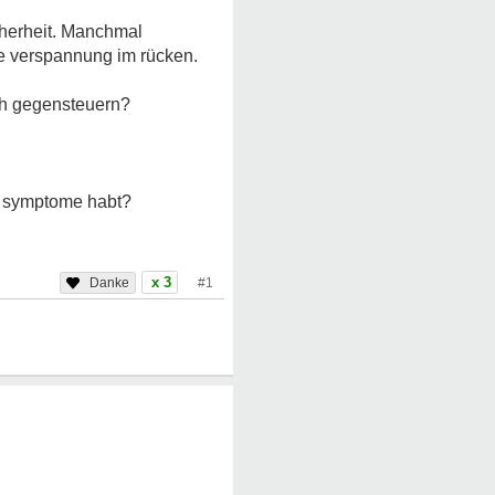
cherheit. Manchmal
e verspannung im rücken.
ich gegensteuern?
he symptome habt?
x 3
#1