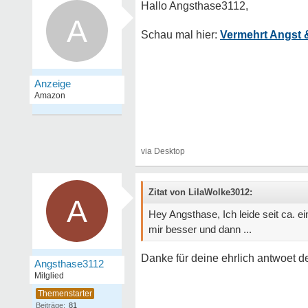
A
Vermehrt Angst 
Zitat von LilaWolke3012:
A
Hey Angsthase, Ich leide seit ca. 
mir besser und dann ...
Danke für deine ehrlich antwoet d
Angsthase3112
Mitglied
Beiträge:
81