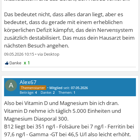
Das bedeutet nicht, dass alles daran liegt, aber es
bedeutet, dass du gerade mit einem erheblichen
körperlichen Defizit kämpfst, das dein Nervensystem
zusätzlich destabilisiert. Das muss dein Hausarzt beim
nächsten Besuch angehen.
09.05.2026 10:15
•
x 1
Alex67
A
•
Mitglied
seit:
07.05.2026
Beiträge:
4
Danke:
2
Themen:
1
Also bei Vitamin D und Magnesium bin ich dran.
Vitamin D nehme ich täglich 5.000 Einheiten und
Magnesium Diasporal 300.
B12 liegt bei 351 ng/l - Folsäure bei 7 ng/l - Ferritin bei
97,6 ng/l - Gamma -GT bei 46,5 U/l also leicht erhöht.