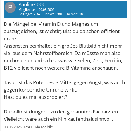
Pauline333
P
Mitglied
seit:
09.08.2009
Beiträge:
6634
Danke:
6380
Themen:
18
Die Mängel bei Vitamin D und Magnesium
auszugleichen, ist wichtig. Bist du da schon effizient
dran?
Ansonsten beinhaltet ein großes Blutbild nicht mehr
viel aus dem Nährstoffbereich. Da müsste man also
nochmal ran und sich sowas wie Selen, Zink, Ferritin,
B12 vielleicht noch weitere B-Vitamine anschauen.
Tavor ist das Potenteste Mittel gegen Angst, was auch
gegen körperliche Unruhe wirkt.
Hast du es mal ausprobiert?
Du solltest dringend zu den genannten Fachärzten.
Vielleicht wäre auch ein Klinikaufenthalt sinnvoll.
09.05.2026 07:40
•