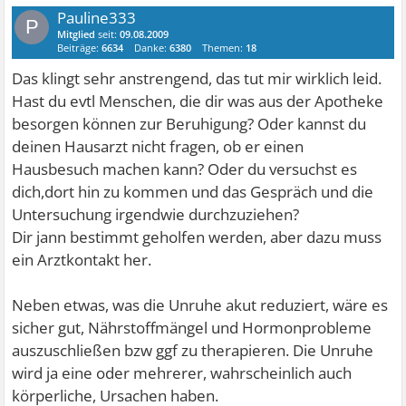
Pauline333
P
Mitglied
seit:
09.08.2009
Beiträge:
6634
Danke:
6380
Themen:
18
Das klingt sehr anstrengend, das tut mir wirklich leid.
Hast du evtl Menschen, die dir was aus der Apotheke
besorgen können zur Beruhigung? Oder kannst du
deinen Hausarzt nicht fragen, ob er einen
Hausbesuch machen kann? Oder du versuchst es
dich,dort hin zu kommen und das Gespräch und die
Untersuchung irgendwie durchzuziehen?
Dir jann bestimmt geholfen werden, aber dazu muss
ein Arztkontakt her.
Neben etwas, was die Unruhe akut reduziert, wäre es
sicher gut, Nährstoffmängel und Hormonprobleme
auszuschließen bzw ggf zu therapieren. Die Unruhe
wird ja eine oder mehrerer, wahrscheinlich auch
körperliche, Ursachen haben.