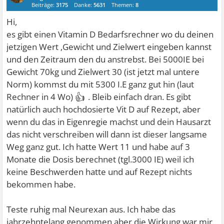
Beiträge:
3175
Danke:
5631
Themen:
8
Hi,
es gibt einen Vitamin D Bedarfsrechner wo du deinen
jetzigen Wert ,Gewicht und Zielwert eingeben kannst
und den Zeitraum den du anstrebst. Bei 5000IE bei
Gewicht 70kg und Zielwert 30 (ist jetzt mal untere
Norm) kommst du mit 5300 I.E ganz gut hin (laut
👍
Rechner in 4 Wo)
. Bleib einfach dran. Es gibt
natürlich auch hochdosierte Vit D auf Rezept, aber
wenn du das in Eigenregie machst und dein Hausarzt
das nicht verschreiben will dann ist dieser langsame
Weg ganz gut. Ich hatte Wert 11 und habe auf 3
Monate die Dosis berechnet (tgl.3000 IE) weil ich
keine Beschwerden hatte und auf Rezept nichts
bekommen habe.
Teste ruhig mal Neurexan aus. Ich habe das
jahrzehntelang genommen aber die Wirkung war mir