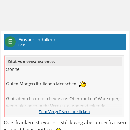
Einsamundallein
E
Gast
Zitat von evivanvalence:
:sonne:
Guten Morgen ihr lieben Menschen!
Gibts denn hier noch Leute aus Oberfranken? Wär super,
wenn hier noch mehr Verrückte, Andersdenkende
unterwegs wären.
.......
Oberfranken ist zwar ein stück weg aber unterfranken
is ja nicht weit entfernt